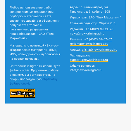
Адрес: г. Калининград, ул.
Любое использование, либо
Гаражная, д.2, кабинет 308
копирование материалов или
подборки материалов сайта,
Учредитель: ЗАО "Твик Маркетинг"
элементов дизайна и оформления
Главный редактор: Обрехт О.Г.
допускается только с
Редакция:
+7 (4012) 99-21-76
письменного разрешения
news@newkaliningrad.ru
правообладателя - ЗАО «Твик
Маркетинг».
Реклама:
+7 (4012) 31-07-07
reklama@newkaliningrad.ru
Материалы с пометкой «Бизнес»,
Афиша:
afisha@newkaliningrad.ru
«Партнерский материал», «ПМ»,
«PR», «Спецпроект» - публикуются
Техподдержка:
на правах рекламы.
support@newkaliningrad.ru
Общие вопросы:
Сайт newkaliningrad.ru использует
info@newkaliningrad.ru
файлы cookie. Продолжая работу
с сайтом, вы соглашаетесь на
сбор и последующую
обработку
файлов cookie.