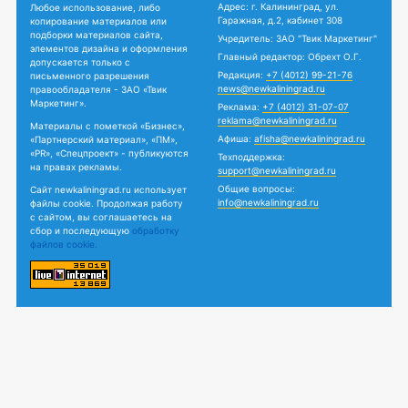
Адрес: г. Калининград, ул.
Любое использование, либо
Гаражная, д.2, кабинет 308
копирование материалов или
подборки материалов сайта,
Учредитель: ЗАО "Твик Маркетинг"
элементов дизайна и оформления
Главный редактор: Обрехт О.Г.
допускается только с
Редакция:
+7 (4012) 99-21-76
письменного разрешения
news@newkaliningrad.ru
правообладателя - ЗАО «Твик
Маркетинг».
Реклама:
+7 (4012) 31-07-07
reklama@newkaliningrad.ru
Материалы с пометкой «Бизнес»,
Афиша:
afisha@newkaliningrad.ru
«Партнерский материал», «ПМ»,
«PR», «Спецпроект» - публикуются
Техподдержка:
на правах рекламы.
support@newkaliningrad.ru
Общие вопросы:
Сайт newkaliningrad.ru использует
info@newkaliningrad.ru
файлы cookie. Продолжая работу
с сайтом, вы соглашаетесь на
сбор и последующую
обработку
файлов cookie.