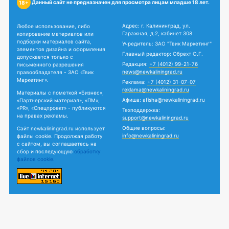
Данный сайт не предназначен для просмотра лицам младше 18 лет.
18+
Адрес: г. Калининград, ул.
Любое использование, либо
Гаражная, д.2, кабинет 308
копирование материалов или
подборки материалов сайта,
Учредитель: ЗАО "Твик Маркетинг"
элементов дизайна и оформления
Главный редактор: Обрехт О.Г.
допускается только с
Редакция:
+7 (4012) 99-21-76
письменного разрешения
news@newkaliningrad.ru
правообладателя - ЗАО «Твик
Маркетинг».
Реклама:
+7 (4012) 31-07-07
reklama@newkaliningrad.ru
Материалы с пометкой «Бизнес»,
Афиша:
afisha@newkaliningrad.ru
«Партнерский материал», «ПМ»,
«PR», «Спецпроект» - публикуются
Техподдержка:
на правах рекламы.
support@newkaliningrad.ru
Общие вопросы:
Сайт newkaliningrad.ru использует
info@newkaliningrad.ru
файлы cookie. Продолжая работу
с сайтом, вы соглашаетесь на
сбор и последующую
обработку
файлов cookie.