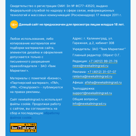
Свидетельство о регистрации СМИ: Эл № ФС77-43520, выдано
Федеральной службой по надзору в сфере связи, информационных
технологий и массовых коммуникаций (Роскомнадзор) 17 января 2011 г.
Данный сайт не предназначен для просмотра лицам младше 18 лет.
18+
Адрес: г. Калининград, ул.
Любое использование, либо
Гаражная, д.2, кабинет 308
копирование материалов или
подборки материалов сайта,
Учредитель: ЗАО "Твик Маркетинг"
элементов дизайна и оформления
Главный редактор: Обрехт О.Г.
допускается только с
Редакция:
+7 (4012) 99-21-76
письменного разрешения
news@newkaliningrad.ru
правообладателя - ЗАО «Твик
Маркетинг».
Реклама:
+7 (4012) 31-07-07
reklama@newkaliningrad.ru
Материалы с пометкой «Бизнес»,
Афиша:
afisha@newkaliningrad.ru
«Партнерский материал», «ПМ»,
«PR», «Спецпроект» - публикуются
Техподдержка:
на правах рекламы.
support@newkaliningrad.ru
Общие вопросы:
Сайт newkaliningrad.ru использует
info@newkaliningrad.ru
файлы cookie. Продолжая работу
с сайтом, вы соглашаетесь на
сбор и последующую
обработку
файлов cookie.