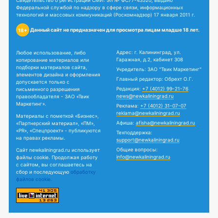
Свидетельство о регистрации СМИ: Эл № ФС77-43520, выдано
Федеральной службой по надзору в сфере связи, информационных
технологий и массовых коммуникаций (Роскомнадзор) 17 января 2011 г.
Данный сайт не предназначен для просмотра лицам младше 18 лет.
18+
Адрес: г. Калининград, ул.
Любое использование, либо
Гаражная, д.2, кабинет 308
копирование материалов или
подборки материалов сайта,
Учредитель: ЗАО "Твик Маркетинг"
элементов дизайна и оформления
Главный редактор: Обрехт О.Г.
допускается только с
Редакция:
+7 (4012) 99-21-76
письменного разрешения
news@newkaliningrad.ru
правообладателя - ЗАО «Твик
Маркетинг».
Реклама:
+7 (4012) 31-07-07
reklama@newkaliningrad.ru
Материалы с пометкой «Бизнес»,
Афиша:
afisha@newkaliningrad.ru
«Партнерский материал», «ПМ»,
«PR», «Спецпроект» - публикуются
Техподдержка:
на правах рекламы.
support@newkaliningrad.ru
Общие вопросы:
Сайт newkaliningrad.ru использует
info@newkaliningrad.ru
файлы cookie. Продолжая работу
с сайтом, вы соглашаетесь на
сбор и последующую
обработку
файлов cookie.