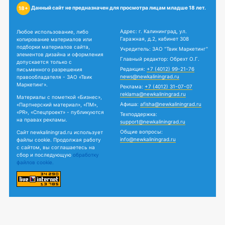
Данный сайт не предназначен для просмотра лицам младше 18 лет.
18+
Адрес: г. Калининград, ул.
Любое использование, либо
Гаражная, д.2, кабинет 308
копирование материалов или
подборки материалов сайта,
Учредитель: ЗАО "Твик Маркетинг"
элементов дизайна и оформления
Главный редактор: Обрехт О.Г.
допускается только с
Редакция:
+7 (4012) 99-21-76
письменного разрешения
news@newkaliningrad.ru
правообладателя - ЗАО «Твик
Маркетинг».
Реклама:
+7 (4012) 31-07-07
reklama@newkaliningrad.ru
Материалы с пометкой «Бизнес»,
Афиша:
afisha@newkaliningrad.ru
«Партнерский материал», «ПМ»,
«PR», «Спецпроект» - публикуются
Техподдержка:
на правах рекламы.
support@newkaliningrad.ru
Общие вопросы:
Сайт newkaliningrad.ru использует
info@newkaliningrad.ru
файлы cookie. Продолжая работу
с сайтом, вы соглашаетесь на
сбор и последующую
обработку
файлов cookie.