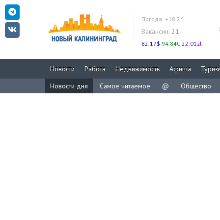
Погода:
+18.2°
Вакансии:
21
82.17$
94.84€
22.01zł
Новости
Работа
Недвижимость
Афиша
Туриз
Новости дня
Самое читаемое
@
Общество