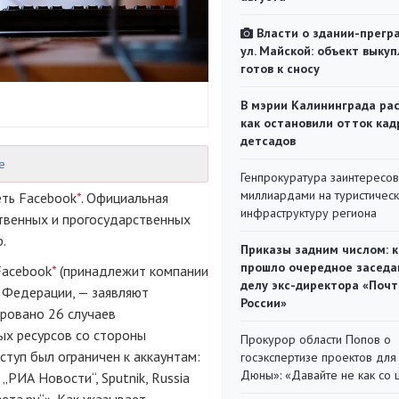
Власти о здании-прегр
ул. Майской: объект выкуп
готов к сносу
В мэрии Калининграда рас
как остановили отток кад
детсадов
е
Генпрокуратура заинтересов
миллиардами на туристичес
еть Facebook
*
. Официальная
инфраструктуру региона
твенных и прогосударственных
.
Приказы задним числом: к
прошло очередное заседа
Facebook
*
(принадлежит компании
делу экс-директора «Поч
й Федерации, — заявляют
России»
ировано 26 случаев
х ресурсов со стороны
Прокурор области Попов о
ступ был ограничен к аккаунтам:
госэкспертизе проектов для
Дюны»: «Давайте не как со
„РИА Новости“, Sputnik, Russia
ета.ру“». Как указывает