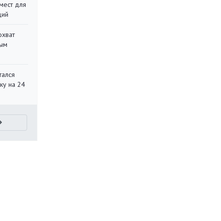
мест для
ций
охват
ным
тался
ку на 24