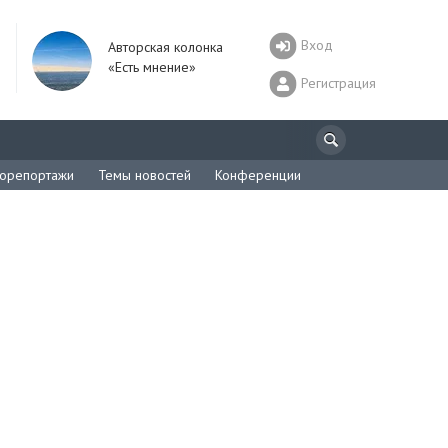
Вход
Авторская колонка
«Есть мнение»
Регистрация
орепортажи
Темы новостей
Конференции