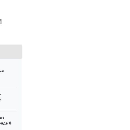
и
да
»
ь
е
ые
раде 8