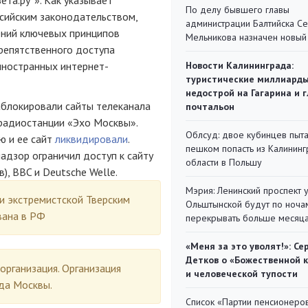
По делу бывшего главы
ссийским законодательством,
администрации Балтийска С
ений ключевых принципов
Мельникова назначен новый
репятственного доступа
иностранных интернет-
Новости Калининграда:
туристические миллиарды
недострой на Гагарина и 
аблокировали сайты телеканала
почтальон
 радиостанции «Эхо Москвы».
Облсуд: двое кубинцев пыта
ю и ее сайт
ликвидировали
.
пешком попасть из Калинин
адзор ограничил доступ к сайту
области в Польшу
), BBC и Deutsche Welle.
Мэрия: Ленинский проспект 
ии экстремистской Тверским
Ольштынской будут по ноча
вана в РФ
перекрывать больше месяц
«Меня за это уволят!»: Се
Детков о «Божественной 
организация. Организация
и человеческой тупости
да Москвы.
Список «Партии пенсионеро