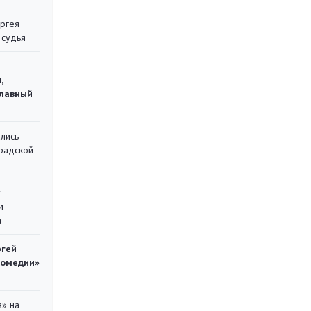
ергея
 судья
,
главный
лись
градской
у
м
а
ргей
комедии»
в» на