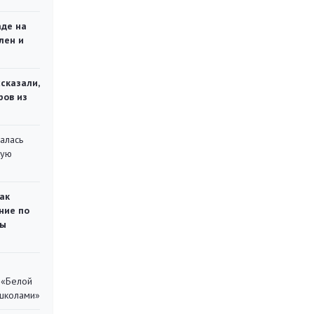
аде на
лен и
сказали,
ров из
алась
кую
ак
ние по
ты
 «Белой
 школами»