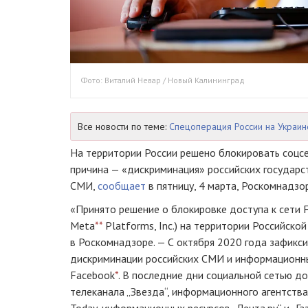
Фото: Виталий Невар / Новый Калининград
Все новости по теме:
Спецоперация России на Украин
На территории России решено блокировать соцс
причина — «дискриминация» российских государс
СМИ,
сообщает
в пятницу, 4 марта, Роскомнадзор
«Принято решение о блокировке доступа к сети 
Meta
**
Platforms, Inc.) на территории Российско
в Роскомнадзоре. — С октября 2020 года зафикс
дискриминации российских СМИ и информационны
Facebook
*
. В последние дни социальной сетью до
телеканала „Звезда“, информационного агентства 
Today, информационных ресурсов „Лента.ру“ и „Газ