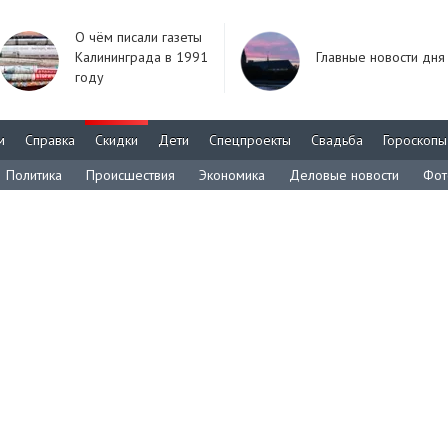
О чём писали газеты
Калининграда в 1991
Главные новости дня
году
м
Справка
Скидки
Дети
Спецпроекты
Свадьба
Гороскопы
Политика
Происшествия
Экономика
Деловые новости
Фот