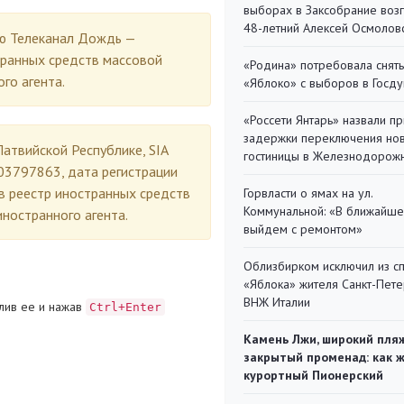
выборах в Заксобрание воз
48-летний Алексей Осмолов
ю Телеканал Дождь —
транных средств массовой
«Родина» потребовала снять
го агента.
«Яблоко» с выборов в Госд
«Россети Янтарь» назвали п
задержки переключения но
атвийской Республике, SIA
гостиницы в Железнодорож
03797863, дата регистрации
в реестр иностранных средств
Горвласти о ямах на ул.
Коммунальной: «В ближайш
ностранного агента.
выйдем с ремонтом»
Облизбирком исключил из с
«Яблока» жителя Санкт-Пете
ВНЖ Италии
лив ее и нажав
Ctrl+Enter
Камень Лжи, широкий пля
закрытый променад: как 
курортный Пионерский