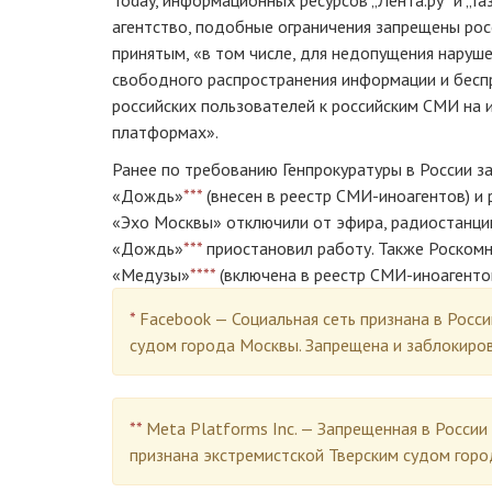
агентство, подобные ограничения запрещены ро
принятым, «в том числе, для недопущения наруш
свободного распространения информации и бесп
российских пользователей к российским СМИ на 
платформах».
Ранее по требованию Генпрокуратуры в России з
«Дождь»
***
(внесен в реестр СМИ-иноагентов) и
«Эхо Москвы» отключили от эфира, радиостанци
«Дождь»
***
приостановил работу. Также Роскомн
«Медузы»
****
(включена в реестр СМИ-иноагентов
*
Facebook — Социальная сеть признана в Росс
судом города Москвы. Запрещена и заблокиро
**
Meta Platforms Inc. — Запрещенная в России 
признана экстремистской Тверским судом горо