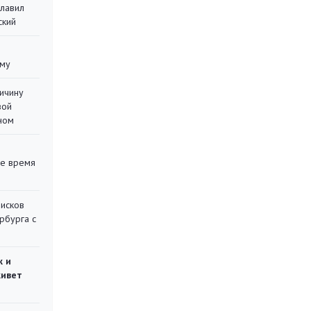
главил
ский
уму
ричину
вой
ном
ее время
писков
рбурга с
ж и
живет