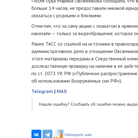
После суда Марина Овсянникова сообщила, что 
больше 14 часов, не предоставили никакой юрид
связаться с родными и близкими.
Отметим, что за саму акцию с плакатом в прямо
наказали — только за видеобращение, которое о
Ранее ТАСС со ссылкой на источники в правоохр
административное дело в отношении Овсянников
этого материалы переданы в Следственный коми
доследственную проверку на наличие в ее дейст
по ст. 207.3 УК РФ («Публичное распространен
об использовании Вооруженных сил РФ»).
Telegram
|
MAX
Нашли ошибку? Cообщить об ошибке можно, выде
Напишите нам