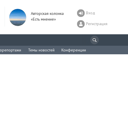
Вход
Авторская колонка
«Есть мнение»
Регистрация
орепортажи
Темы новостей
Конференции