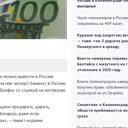
погоды в Калининграде на
выходные
Число пенсионеров в России
сократилось на 409 тысяч
Курение под запретом, ве
— тоже: топ-5 дорогих до
Пионерского в аренду
Власти намерены перевес
Балтийск с мазутного на 
отопление в 2026 году
ую можно вывезти в Россию
Власти Зеленоградска наме
ча или экспорт банкнот в Россию
получить право собственнос
Делфи» со ссылкой на литовскую
недострой на ул. Гагарина
Синоптики: к Калининград
ещено продавать, давать,
области приближается оп
 Беларусь даже если
гроза
ах», — пишет издание.
Почти 66 тыс. жителей стран