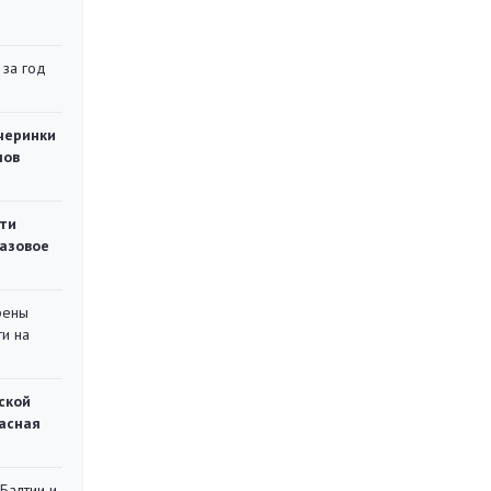
 за год
черинки
мов
ти
газовое
рены
ти на
ской
асная
 Балтии и