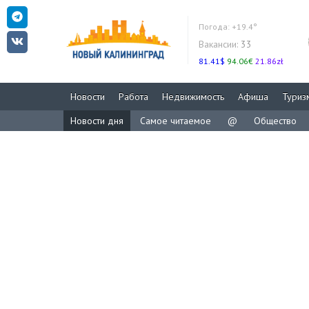
Погода:
+19.4°
Вакансии:
33
81.41$
94.06€
21.86zł
Новости
Работа
Недвижимость
Афиша
Туриз
Новости дня
Самое читаемое
@
Общество