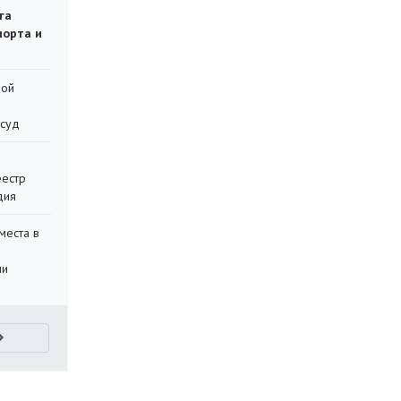
га
порта и
ной
 суд
еестр
дия
места в
ли