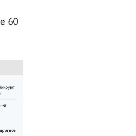
е 60
ланируют
»
шей
 прогноз