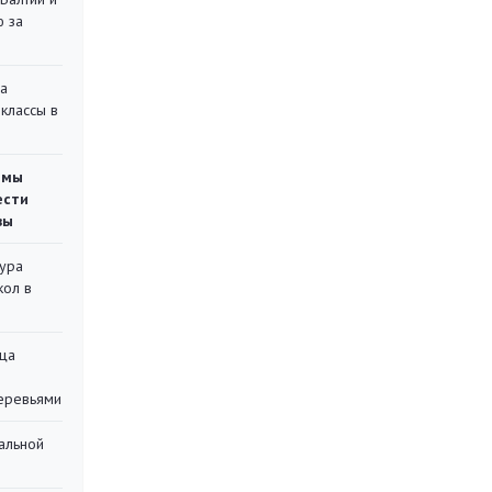
ю за
на
классы в
емы
ести
вы
тура
кол в
ца
еревьями
альной