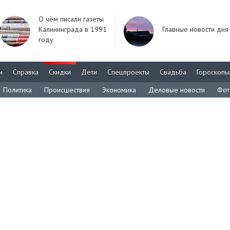
О чём писали газеты
Калининграда в 1991
Главные новости дня
году
м
Справка
Скидки
Дети
Спецпроекты
Свадьба
Гороскопы
Политика
Происшествия
Экономика
Деловые новости
Фот