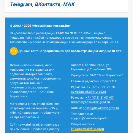
Telegram
,
ВКонтакте
,
MAX
© 2003 - 2026 «Новый Калининград.Ru»
Свидетельство о регистрации СМИ: Эл № ФС77-43520, выдано
Федеральной службой по надзору в сфере связи, информационных
технологий и массовых коммуникаций (Роскомнадзор) 17 января 2011 г.
Данный сайт не предназначен для просмотра лицам младше 18 лет.
18+
Адрес: г. Калининград, ул.
Любое использование, либо
Гаражная, д.2, кабинет 308
копирование материалов или
подборки материалов сайта,
Учредитель: ЗАО "Твик Маркетинг"
элементов дизайна и оформления
Главный редактор: Обрехт О.Г.
допускается только с
Редакция:
+7 (4012) 99-21-76
письменного разрешения
news@newkaliningrad.ru
правообладателя - ЗАО «Твик
Маркетинг».
Реклама:
+7 (4012) 31-07-07
reklama@newkaliningrad.ru
Материалы с пометкой «Бизнес»,
Афиша:
afisha@newkaliningrad.ru
«Партнерский материал», «ПМ»,
«PR», «Спецпроект» - публикуются
Техподдержка:
на правах рекламы.
support@newkaliningrad.ru
Общие вопросы:
Сайт newkaliningrad.ru использует
info@newkaliningrad.ru
файлы cookie. Продолжая работу