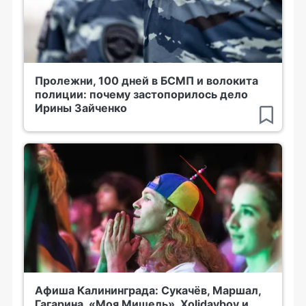
Пролежни, 100 дней в БСМП и волокита
полиции: почему застопорилось дело
Ирины Зайченко
Афиша Калининграда: Сукачёв, Маршал,
Гагарина, «Моя Мишель», Xolidayboy и