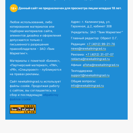
Данный сайт не предназначен для просмотра лицам младше 18 лет.
18+
Адрес: г. Калининград, ул.
Любое использование, либо
Гаражная, д.2, кабинет 308
копирование материалов или
подборки материалов сайта,
Учредитель: ЗАО "Твик Маркетинг"
элементов дизайна и оформления
Главный редактор: Обрехт О.Г.
допускается только с
Редакция:
+7 (4012) 99-21-76
письменного разрешения
news@newkaliningrad.ru
правообладателя - ЗАО «Твик
Маркетинг».
Реклама:
+7 (4012) 31-07-07
reklama@newkaliningrad.ru
Материалы с пометкой «Бизнес»,
Афиша:
afisha@newkaliningrad.ru
«Партнерский материал», «ПМ»,
«PR», «Спецпроект» - публикуются
Техподдержка:
на правах рекламы.
support@newkaliningrad.ru
Общие вопросы:
Сайт newkaliningrad.ru использует
info@newkaliningrad.ru
файлы cookie. Продолжая работу
с сайтом, вы соглашаетесь на
сбор и последующую
обработку
файлов cookie.