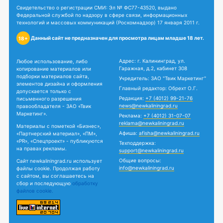
Свидетельство о регистрации СМИ: Эл № ФС77-43520, выдано
Федеральной службой по надзору в сфере связи, информационных
технологий и массовых коммуникаций (Роскомнадзор) 17 января 2011 г.
Данный сайт не предназначен для просмотра лицам младше 18 лет.
18+
Адрес: г. Калининград, ул.
Любое использование, либо
Гаражная, д.2, кабинет 308
копирование материалов или
подборки материалов сайта,
Учредитель: ЗАО "Твик Маркетинг"
элементов дизайна и оформления
Главный редактор: Обрехт О.Г.
допускается только с
Редакция:
+7 (4012) 99-21-76
письменного разрешения
news@newkaliningrad.ru
правообладателя - ЗАО «Твик
Маркетинг».
Реклама:
+7 (4012) 31-07-07
reklama@newkaliningrad.ru
Материалы с пометкой «Бизнес»,
Афиша:
afisha@newkaliningrad.ru
«Партнерский материал», «ПМ»,
«PR», «Спецпроект» - публикуются
Техподдержка:
на правах рекламы.
support@newkaliningrad.ru
Общие вопросы:
Сайт newkaliningrad.ru использует
info@newkaliningrad.ru
файлы cookie. Продолжая работу
с сайтом, вы соглашаетесь на
сбор и последующую
обработку
файлов cookie.