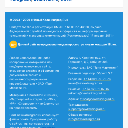
© 2003 - 2026 «Новый Калининград.Ru»
Свидетельство о регистрации СМИ: Эл № ФС77-43520, выдано
Федеральной службой по надзору в сфере связи, информационных
технологий и массовых коммуникаций (Роскомнадзор) 17 января 2011 г.
Данный сайт не предназначен для просмотра лицам младше 18 лет.
18+
Адрес: г. Калининград, ул.
Любое использование, либо
Гаражная, д.2, кабинет 308
копирование материалов или
подборки материалов сайта,
Учредитель: ЗАО "Твик Маркетинг"
элементов дизайна и оформления
Главный редактор: Обрехт О.Г.
допускается только с
Редакция:
+7 (4012) 99-21-76
письменного разрешения
news@newkaliningrad.ru
правообладателя - ЗАО «Твик
Маркетинг».
Реклама:
+7 (4012) 31-07-07
reklama@newkaliningrad.ru
Материалы с пометкой «Бизнес»,
Афиша:
afisha@newkaliningrad.ru
«Партнерский материал», «ПМ»,
«PR», «Спецпроект» - публикуются
Техподдержка:
на правах рекламы.
support@newkaliningrad.ru
Общие вопросы:
Сайт newkaliningrad.ru использует
info@newkaliningrad.ru
файлы cookie. Продолжая работу
с сайтом, вы соглашаетесь на
сбор и последующую
обработку