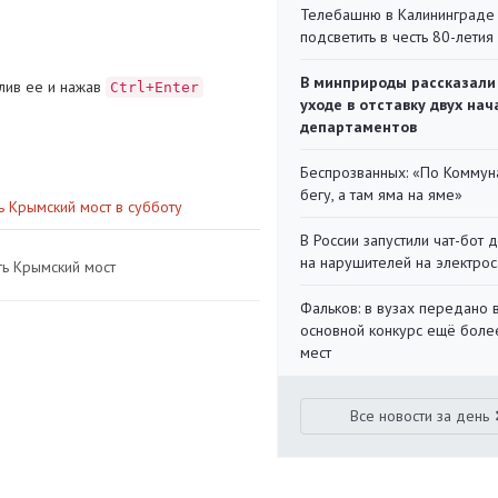
Телебашню в Калининграде
подсветить в честь 80-летия
В минприроды рассказали
лив ее и нажав
Ctrl+Enter
уходе в отставку двух на
департаментов
Беспрозванных: «По Коммун
бегу, а там яма на яме»
ь Крымский мост в субботу
В России запустили чат-бот 
на нарушителей на электро
ть Крымский мост
Фальков: в вузах передано 
основной конкурс ещё более
мест
Все новости за день