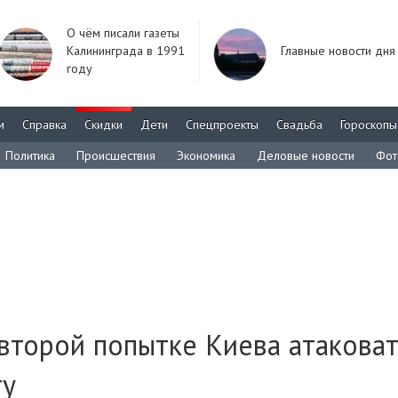
О чём писали газеты
Калининграда в 1991
Главные новости дня
году
м
Справка
Скидки
Дети
Спецпроекты
Свадьба
Гороскопы
Политика
Происшествия
Экономика
Деловые новости
Фот
второй попытке Киева атакова
ту