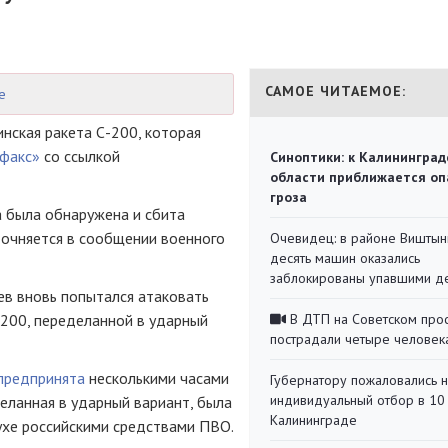
САМОЕ ЧИТАЕМОЕ:
е
инская ракета С-200, которая
факс»
со ссылкой
Синоптики: к Калининград
области приближается оп
гроза
а была обнаружена и сбита
точняется в сообщении военного
Очевидец: в районе Виштын
десять машин оказались
заблокированы упавшими д
ев вновь попытался атаковать
-200, переделанной в ударный
В ДТП на Советском про
пострадали четыре человек
предпринята
несколькими часами
Губернатору пожаловались 
индивидуальный отбор в 10 
деланная в ударный вариант, была
Калининграде
ухе российскими средствами ПВО.