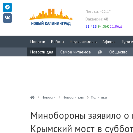
Погода:
+22.1°
Вакансии:
48
81.41$
94.06€
21.86zł
Новости
Работа
Недвижимость
Афиша
Туриз
Новости дня
Самое читаемое
@
Общество
Новости
Новости дня
Политика
Минобороны заявило о 
Крымский мост в суббо