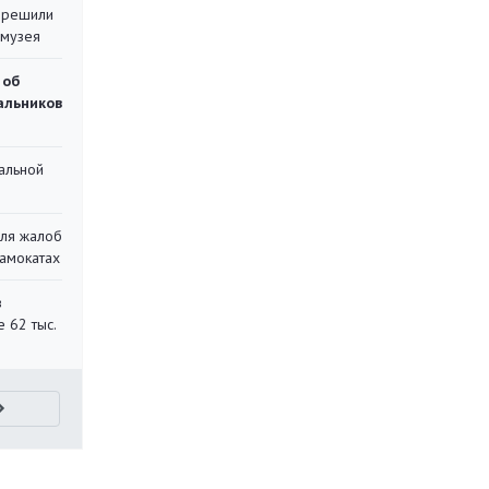
 решили
 музея
 об
чальников
альной
для жалоб
самокатах
в
 62 тыс.