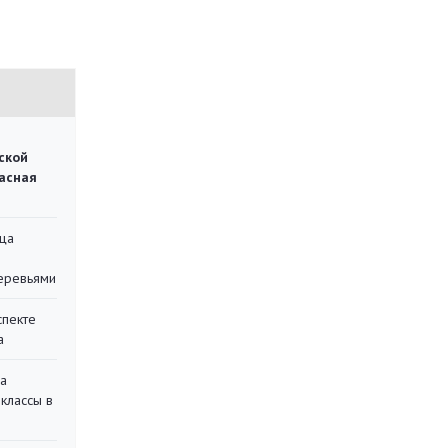
ской
асная
ца
еревьями
спекте
а
на
классы в