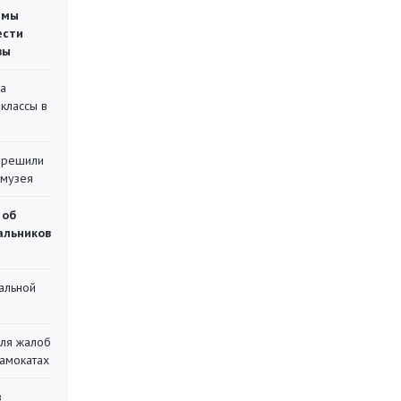
емы
ести
вы
на
классы в
 решили
 музея
 об
чальников
альной
для жалоб
самокатах
в