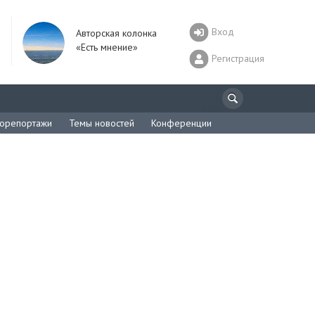
Вход
Авторская колонка
«Есть мнение»
Регистрация
орепортажи
Темы новостей
Конференции