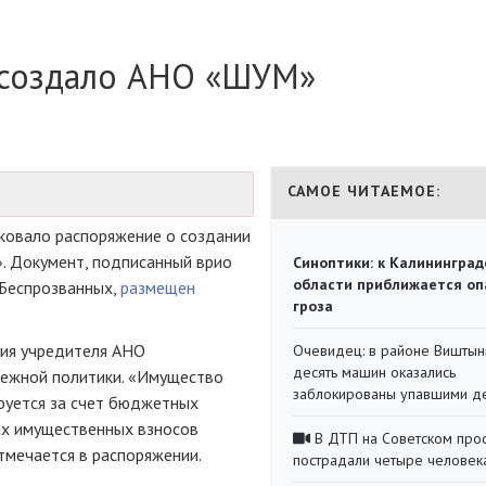
 создало АНО «ШУМ»
САМОЕ ЧИТАЕМОЕ:
ковало распоряжение о создании
. Документ, подписанный врио
Синоптики: к Калининград
области приближается оп
 Беспрозванных,
размещен
гроза
чия учредителя АНО
Очевидец: в районе Виштын
десять машин оказались
дежной политики. «Имущество
заблокированы упавшими д
руется за счет бюджетных
ых имущественных взносов
В ДТП на Советском про
тмечается в распоряжении.
пострадали четыре человек