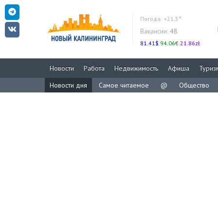
Погода:
+21.5°
Вакансии:
48
81.41$
94.06€
21.86zł
Новости
Работа
Недвижимость
Афиша
Туриз
Новости дня
Самое читаемое
@
Общество