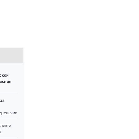
ской
асная
ца
еревьями
спекте
а