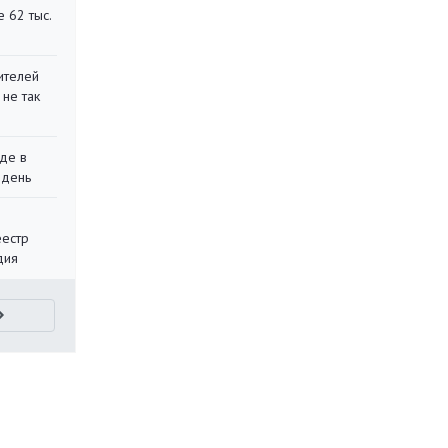
 62 тыс.
ителей
 не так
де в
 день
еестр
дия