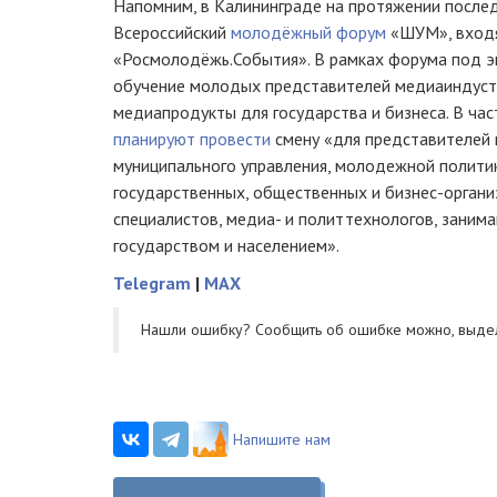
Напомним, в Калининграде на протяжении после
Всероссийский
молодёжный форум
«ШУМ», входя
«Росмолодёжь.События». В рамках форума под э
обучение молодых представителей медиаиндуст
медиапродукты для государства и бизнеса. В ча
планируют провести
смену «для представителей 
муниципального управления, молодежной политик
государственных, общественных и бизнес-организ
специалистов, медиа- и политтехнологов, зани
государством и населением».
Telegram
|
MAX
Нашли ошибку? Cообщить об ошибке можно, выде
Напишите нам