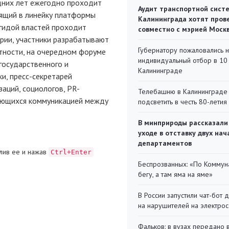
дних лет ежегодно проходит
Аудит транспортной сист
щий в линейку платформы
Калининграда хотят пров
гидой властей проходит
совместно с мэрией Моск
рии, участники разрабатывают
Губернатору пожаловались 
стности, на очередном форуме
индивидуальный отбор в 10 
государственного и
Калининграде
и, пресс-секретарей
аций, социологов, PR-
Телебашню в Калининграде
мающихся коммуникацией между
подсветить в честь 80-летия
В минприроды рассказали
уходе в отставку двух на
департаментов
лив ее и нажав
Ctrl+Enter
Беспрозванных: «По Коммун
бегу, а там яма на яме»
В России запустили чат-бот 
на нарушителей на электро
Фальков: в вузах передано 