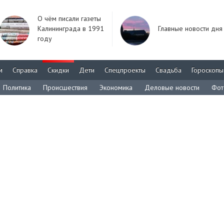
О чём писали газеты
Калининграда в 1991
Главные новости дня
году
м
Справка
Скидки
Дети
Спецпроекты
Свадьба
Гороскопы
Политика
Происшествия
Экономика
Деловые новости
Фот