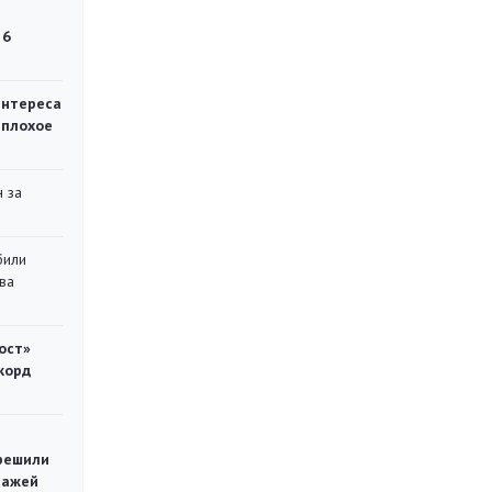
 6
интереса
 плохое
 за
били
ва
ост»
корд
решили
тажей