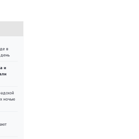
де в
 день
а и
али
радской
их ночью
вают