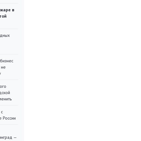
ожаре в
той
адных
 бизнес
 не
у
ого
дской
менить
 с
е России
я
инград —