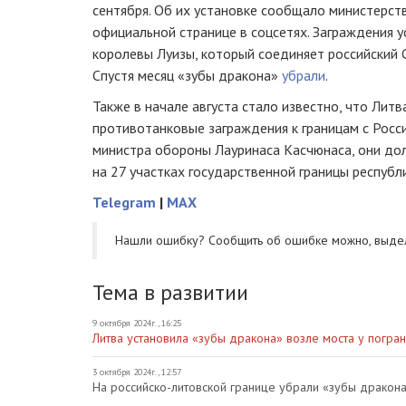
сентября. Об их установке сообщало министерст
официальной странице в соцсетях. Заграждения 
королевы Луизы, который соединяет российский 
Спустя месяц «зубы дракона»
убрали
.
Также в начале августа стало известно, что Лит
противотанковые заграждения к границам с Росси
министра обороны Лауринаса Касчюнаса, они до
на 27 участках государственной границы республи
Telegram
|
MAX
Нашли ошибку? Cообщить об ошибке можно, выде
Тема в развитии
9 октября 2024г., 16:25
Литва установила «зубы дракона» возле моста у погра
3 октября 2024г., 12:57
На российско-литовской границе убрали «зубы дракона