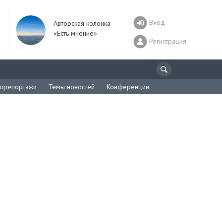
Вход
Авторская колонка
«Есть мнение»
Регистрация
орепортажи
Темы новостей
Конференции