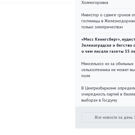
Холмогоровка
Инвестор о сдвиге сроков о
гостиницы в Железнодорожн
только электричества»
«Мисс Кенигсберг», нудис
Зеленоградске и бегство 
о чем писали газеты 35 л
Минсельхоз: из-за обильны
сельхозтехника не может вы
поля
В Центризбиркоме определ
очередность партий в бюлл
выборах в Госдуму
Все новости за день