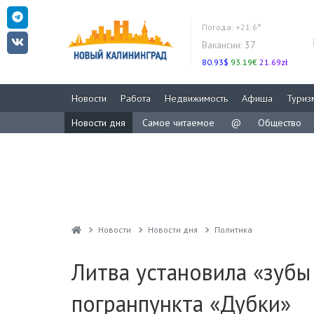
Погода:
+21.6°
Вакансии:
37
80.93$
93.19€
21.69zł
Новости
Работа
Недвижимость
Афиша
Туриз
Новости дня
Самое читаемое
@
Общество
Новости
Новости дня
Политика
Литва установила «зубы
погранпункта «Дубки»