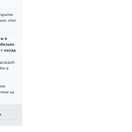
ткрытия
ом: «Нет
ты в
обезьян:
ет назад
х дождей
йти в
или
етене на