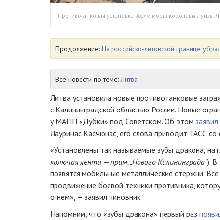
Противотанковая установка возле моста королевы Луизы. 
Продолжение:
На российско-литовской границе убра
Все новости по теме:
Литва
Литва установила новые противотанковые заграж
с Калининградской областью России. Новые огра
у МАПП «Дубки» под Советском. Об этом
заявил
Лауринас Касчюнас, его слова приводит ТАСС со 
«Установлены так называемые зубы дракона, нат
колючая лента — прим. „Нового Калининграда“
). 
появятся мобильные металлические стержни. Все
продвижение боевой техники противника, котор
огнем», — заявил чиновник.
Напомним, что «зубы дракона» первый раз
появи