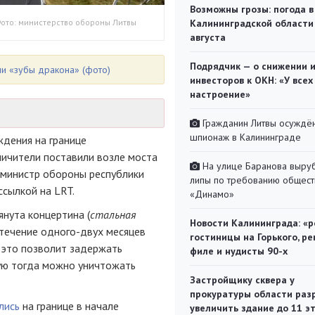
Возможны грозы: погода в
Фото: министерство обороны Литвы
Калининградской области
августа
Подрядчик — о снижении 
ли «зубы дракона» (фото)
инвесторов к ОКН: «У всех
настроение»
Гражданин Литвы осуждён
шпионаж в Калининграде
дения на границе
ничители поставили возле моста
На улице Баранова выру
министр обороны республики
липы по требованию общест
ссылкой на LRT.
«Динамо»
янута концертина (
стальная
Новости Калининграда: «р
В течение одного-двух месяцев
гостиницы на Горького, ре
 это позволит задержать
филе и нудисты 90-х
ую тогда можно уничтожать
Застройщику сквера у
прокуратуры области раз
лись
на границе в начале
увеличить здание до 11 э