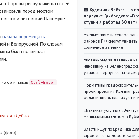
во обороны республики на своей
Художник Забуга — о п
установили перед мостом
переулке Грибоедова: «В э
Советск и литовский Панемуне.
студии я работал 30 лет»
Ученые: жители северо-зап
ва
начала перемещать
районов РФ смогут увидеть
ей и Белоруссией. По словам
солнечное затмение
лжны были появиться
ки.
Уволенному за давление на
чиновнику из Зеленоградска
удалось вернуться на служб
лив ее и нажав
Ctrl+Enter
Нормативы градостроительн
проектирования Калинингра
области вновь планируют из
«Балтика» уступила «Зениту»
нпункта «Дубки»
минимальным счётом в Кубк
Власти ищут подрядчика дл
» (фото)
строительства дороги Калин