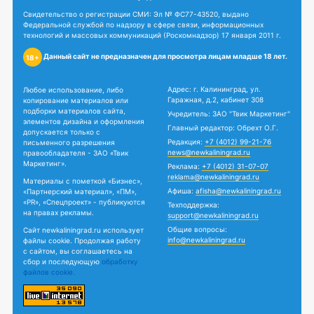
Свидетельство о регистрации СМИ: Эл № ФС77-43520, выдано
Федеральной службой по надзору в сфере связи, информационных
технологий и массовых коммуникаций (Роскомнадзор) 17 января 2011 г.
Данный сайт не предназначен для просмотра лицам младше 18 лет.
18+
Адрес: г. Калининград, ул.
Любое использование, либо
Гаражная, д.2, кабинет 308
копирование материалов или
подборки материалов сайта,
Учредитель: ЗАО "Твик Маркетинг"
элементов дизайна и оформления
Главный редактор: Обрехт О.Г.
допускается только с
Редакция:
+7 (4012) 99-21-76
письменного разрешения
news@newkaliningrad.ru
правообладателя - ЗАО «Твик
Маркетинг».
Реклама:
+7 (4012) 31-07-07
reklama@newkaliningrad.ru
Материалы с пометкой «Бизнес»,
Афиша:
afisha@newkaliningrad.ru
«Партнерский материал», «ПМ»,
«PR», «Спецпроект» - публикуются
Техподдержка:
на правах рекламы.
support@newkaliningrad.ru
Общие вопросы:
Сайт newkaliningrad.ru использует
info@newkaliningrad.ru
файлы cookie. Продолжая работу
с сайтом, вы соглашаетесь на
сбор и последующую
обработку
файлов cookie.