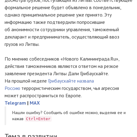
досмотра грузов, поступающих из Литвы. Соответствующее
формальное решение будет объявлено в понедельник,
однако принципиальное решение уже принято. Эту
информацию также подтвердили попросившие
об анонимности сотрудники управления, таможенный
декларант и предприниматель, осуществляющий ввоз
грузов из Литвы.
По мнению собеседников «Нового Калининграда.Ru»,
действия таможенников являются ответом на резкое
заявление президента Литвы Дали Грибаускайте.
На прошлой неделе
Грибаускайте назвала
Россию
террористическим государством, чья агрессия
может распространиться по Европе.
Telegram
|
MAX
Нашли ошибку? Cообщить об ошибке можно, выделив ее и
нажав
Ctrl+Enter
Тема в развитии