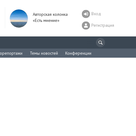
Вход
Авторская колонка
«Есть мнение»
Регистрация
орепортажи
Темы новостей
Конференции