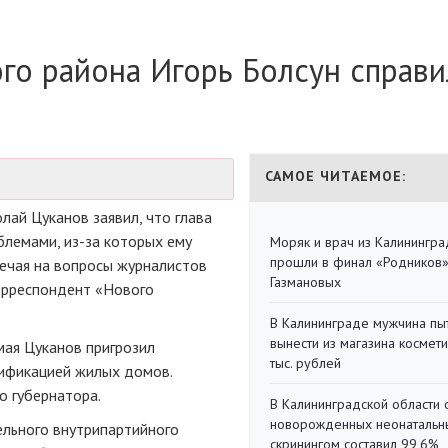
ого района Игорь Болсун справи
САМОЕ ЧИТАЕМОЕ:
лай Цуканов заявил, что глава
облемами,
из-за
которых ему
Моряк и врач из Калинингра
прошли в финал «Родников
вечая на вопросы журналистов
Газмановых
корреспондент «Нового
В Калининграде мужчина пы
вынести из магазина космети
мая Цуканов пригрозил
тыс. рублей
азификацией жилых домов.
о губернатора.
В Калининградской области 
новорожденных неонаталь
ельного внутрипартийного
скринингом составил 99,6%