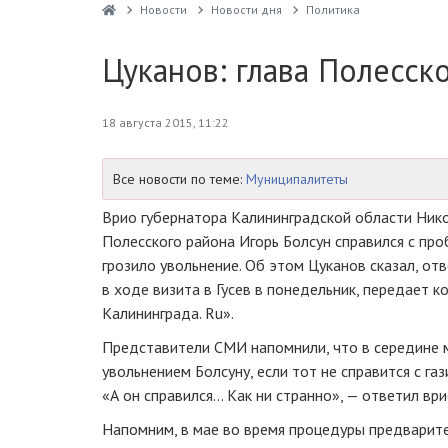
Новости
Новости дня
Политика
Цуканов: глава Полесск
18 августа 2015, 11:22
Все новости по теме:
Муниципалитеты
Врио губернатора Калининградской области Нико
Полесского района Игорь Болсун справился с пр
грозило увольнение. Об этом Цуканов сказал, от
в ходе визита в Гусев в понедельник, передает 
Калининграда. Ru».
Представители СМИ напомнили, что в середине 
увольнением Болсуну, если тот не справится с г
«А он справился… Как ни странно», — ответил ври
Напомним, в мае во время процедуры предварит