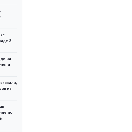
ь
е
ые
раде 8
аде на
лен и
сказали,
ров из
ак
ние по
ты