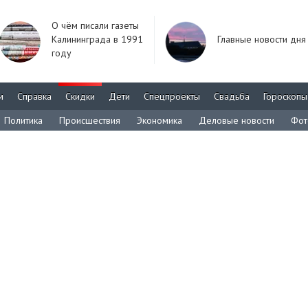
О чём писали газеты
Калининграда в 1991
Главные новости дня
году
м
Справка
Скидки
Дети
Спецпроекты
Свадьба
Гороскопы
Политика
Происшествия
Экономика
Деловые новости
Фот