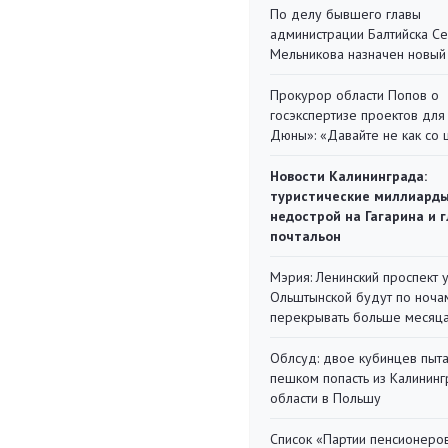
По делу бывшего главы
администрации Балтийска С
Мельникова назначен новый
Прокурор области Попов о
госэкспертизе проектов для
Дюны»: «Давайте не как со
Новости Калининграда:
туристические миллиарды
недострой на Гагарина и 
почтальон
Мэрия: Ленинский проспект 
Ольштынской будут по ноча
перекрывать больше месяц
Облсуд: двое кубинцев пыта
пешком попасть из Калинин
области в Польшу
Список «Партии пенсионеро