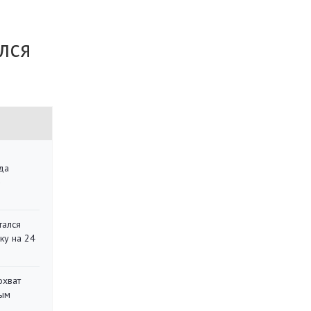
лся
да
»
тался
ку на 24
охват
ным