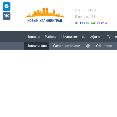
Погода:
+18.3°
Вакансии:
21
82.17$
94.84€
22.01zł
Новости
Работа
Недвижимость
Афиша
Туриз
Новости дня
Самое читаемое
@
Общество