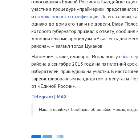
голосования «Единой России» в Гвардейске один
участие в процедуре «праймериз», представился
и
поднял вопрос о газификации
. По его словам, г
однако до дома его так и не довели. Глава Полес
которого губернатор призвал к ответу, сообщил 
дополнительные процедуры. «У вас есть два меся
района», — заявил тогда Цуканов.
Напомним также, единорос Игорь Болсун
был пе
района в сентябре 2013 года на пятилетний срок.
избирателей, пришедших на участки. В настоящее
зарегистрированным кандидатом в депутаты Пол
от «Единой России».
Telegram
|
MAX
Нашли ошибку? Cообщить об ошибке можно, выде