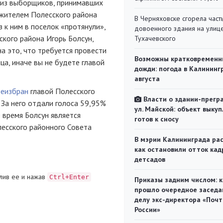
 из выборщиков, принимавших
 жителем Полесского района
В Черняховске сгорела част
аз к ним в поселок «протянули»,
довоенного здания на улиц
ского района Игорь Болсун,
Тухачевского
на это, что требуется провести
Возможны кратковременн
ца, иначе вы не будете главой
дожди: погода в Калининг
августа
реизбран
главой Полесского
Власти о здании-прегр
 За него отдали голоса 59,95%
ул. Майской: объект выкуп
 время Болсун является
готов к сносу
есского районного Совета
В мэрии Калининграда рас
как остановили отток кад
детсадов
лив ее и нажав
Ctrl+Enter
Приказы задним числом: к
прошло очередное заседа
делу экс-директора «Поч
России»