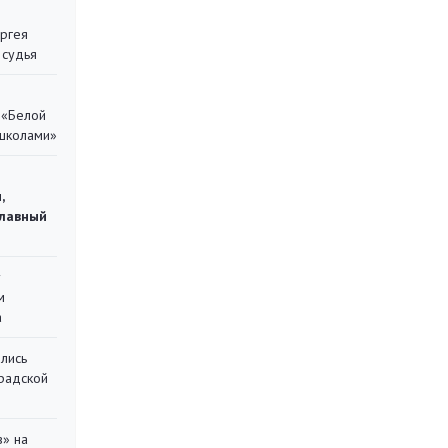
ергея
 судья
 «Белой
 школами»
,
главный
у
м
а
лись
градской
в» на