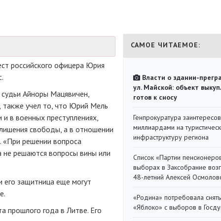
САМОЕ ЧИТАЕМОЕ:
ест российского офицера Юрия
t.
Власти о здании-прегр
ул. Майской: объект выкуп
 судьи Айноры Мацявичен,
готов к сносу
 также учел то, что Юрий Мель
 и в военных преступлениях,
Генпрокуратура заинтересов
миллиардами на туристичес
лишения свободы, а в отношении
инфраструктуру региона
. «При решении вопроса
а не решаются вопросы вины или
Список «Партии пенсионеро
выборах в Заксобрание воз
48-летний Алексей Осмолов
и его защитница еще могут
е.
«Родина» потребовала снять
«Яблоко» с выборов в Госд
а прошлого года в Литве. Его