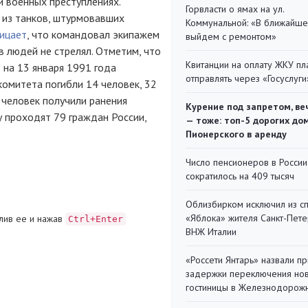
и военных преступлениях.
Горвласти о ямах на ул.
 из танков, штурмовавших
Коммунальной: «В ближайш
рицает
, что командовал экипажем
выйдем с ремонтом»
в людей не стрелял. Отметим, что
Квитанции на оплату ЖКУ п
 на 13 января 1991 года
отправлять через «Госуслуги
комитета погибли 14 человек, 32
 человек получили ранения
Курение под запретом, ве
у проходят 79 граждан России,
— тоже: топ-5 дорогих до
Пионерского в аренду
Число пенсионеров в России
сократилось на 409 тысяч
Облизбирком исключил из с
«Яблока» жителя Санкт-Пете
лив ее и нажав
Ctrl+Enter
ВНЖ Италии
«Россети Янтарь» назвали п
задержки переключения но
гостиницы в Железнодорож