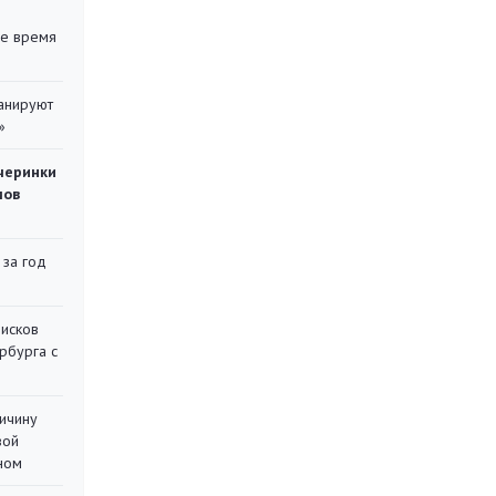
ее время
ланируют
»
черинки
мов
 за год
писков
рбурга с
ричину
вой
ном