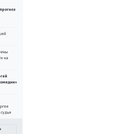
 прогноз
шей
рены
ти на
ргей
комедии»
ергея
 судья