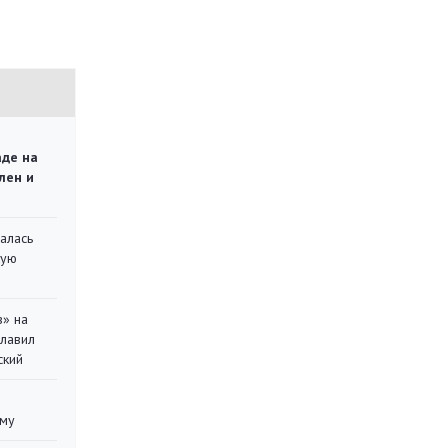
аде на
лен и
алась
кую
в» на
главил
ский
уму