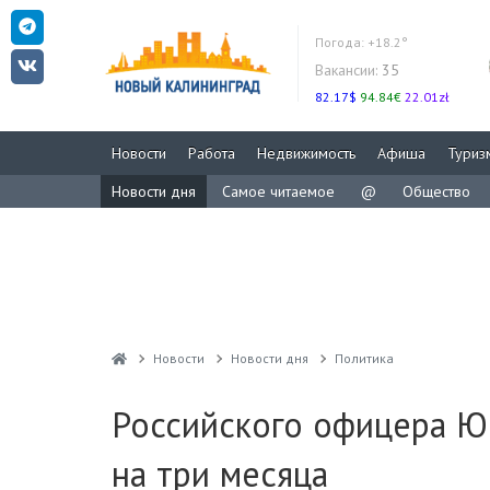
Погода:
+18.2°
Вакансии:
35
82.17$
94.84€
22.01zł
Новости
Работа
Недвижимость
Афиша
Туриз
Новости дня
Самое читаемое
@
Общество
Новости
Новости дня
Политика
Российского офицера Ю
на три месяца