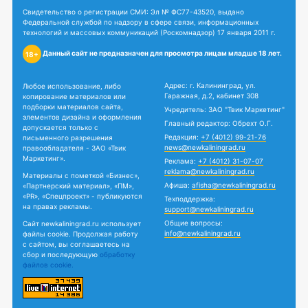
Свидетельство о регистрации СМИ: Эл № ФС77-43520, выдано
Федеральной службой по надзору в сфере связи, информационных
технологий и массовых коммуникаций (Роскомнадзор) 17 января 2011 г.
Данный сайт не предназначен для просмотра лицам младше 18 лет.
18+
Адрес: г. Калининград, ул.
Любое использование, либо
Гаражная, д.2, кабинет 308
копирование материалов или
подборки материалов сайта,
Учредитель: ЗАО "Твик Маркетинг"
элементов дизайна и оформления
Главный редактор: Обрехт О.Г.
допускается только с
Редакция:
+7 (4012) 99-21-76
письменного разрешения
news@newkaliningrad.ru
правообладателя - ЗАО «Твик
Маркетинг».
Реклама:
+7 (4012) 31-07-07
reklama@newkaliningrad.ru
Материалы с пометкой «Бизнес»,
Афиша:
afisha@newkaliningrad.ru
«Партнерский материал», «ПМ»,
«PR», «Спецпроект» - публикуются
Техподдержка:
на правах рекламы.
support@newkaliningrad.ru
Общие вопросы:
Сайт newkaliningrad.ru использует
info@newkaliningrad.ru
файлы cookie. Продолжая работу
с сайтом, вы соглашаетесь на
сбор и последующую
обработку
файлов cookie.