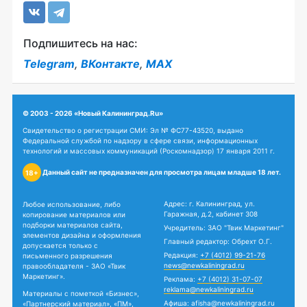
Подпишитесь на нас:
Telegram
,
ВКонтакте
,
MAX
© 2003 - 2026 «Новый Калининград.Ru»
Свидетельство о регистрации СМИ: Эл № ФС77-43520, выдано
Федеральной службой по надзору в сфере связи, информационных
технологий и массовых коммуникаций (Роскомнадзор) 17 января 2011 г.
Данный сайт не предназначен для просмотра лицам младше 18 лет.
18+
Адрес: г. Калининград, ул.
Любое использование, либо
Гаражная, д.2, кабинет 308
копирование материалов или
подборки материалов сайта,
Учредитель: ЗАО "Твик Маркетинг"
элементов дизайна и оформления
Главный редактор: Обрехт О.Г.
допускается только с
Редакция:
+7 (4012) 99-21-76
письменного разрешения
news@newkaliningrad.ru
правообладателя - ЗАО «Твик
Маркетинг».
Реклама:
+7 (4012) 31-07-07
reklama@newkaliningrad.ru
Материалы с пометкой «Бизнес»,
Афиша:
afisha@newkaliningrad.ru
«Партнерский материал», «ПМ»,