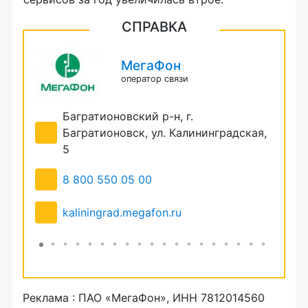
СПРАВКА
МегаФон
оператор связи
Багратионовский р-н, г.
Б
13В
Багратионовск, ул. Калининградская,
Л
5
8
8 800 550 05 00
k
kaliningrad.megafon.ru
Реклама : ПАО «МегаФон», ИНН 7812014560