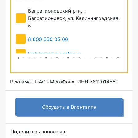
Багратионовский р-н, г.
Б
13В
Багратионовск, ул. Калининградская,
Л
5
8
8 800 550 05 00
k
kaliningrad.megafon.ru
Реклама : ПАО «МегаФон», ИНН 7812014560
Обсудить в Вконтакте
Поделитесь новостью: