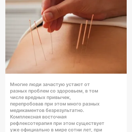
Многие люди зачастую устают от
разных проблем со здоровьем, в том
числе вредных привычек,
перепробовав при этом много разных
медикаментов безрезультатно.
Комплексная восточная
рефлексотерапия при этом существует
уже официально в мире сотни лет, при