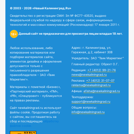
© 2003 - 2026 «Новый Калининград.Ru»
Свидетельство о регистрации СМИ: Эл № ФС77-43520, выдано
Федеральной службой по надзору в сфере связи, информационных
технологий и массовых коммуникаций (Роскомнадзор) 17 января 2011 г.
Данный сайт не предназначен для просмотра лицам младше 18 лет.
18+
Адрес: г. Калининград, ул.
Любое использование, либо
Гаражная, д.2, кабинет 308
копирование материалов или
подборки материалов сайта,
Учредитель: ЗАО "Твик Маркетинг"
элементов дизайна и оформления
Главный редактор: Обрехт О.Г.
допускается только с
Редакция:
+7 (4012) 99-21-76
письменного разрешения
news@newkaliningrad.ru
правообладателя - ЗАО «Твик
Маркетинг».
Реклама:
+7 (4012) 31-07-07
reklama@newkaliningrad.ru
Материалы с пометкой «Бизнес»,
Афиша:
afisha@newkaliningrad.ru
«Партнерский материал», «ПМ»,
«PR», «Спецпроект» - публикуются
Техподдержка:
на правах рекламы.
support@newkaliningrad.ru
Общие вопросы:
Сайт newkaliningrad.ru использует
info@newkaliningrad.ru
файлы cookie. Продолжая работу
с сайтом, вы соглашаетесь на
сбор и последующую
обработку
файлов cookie.