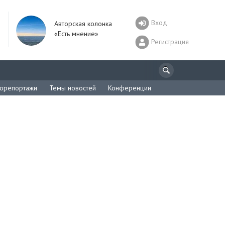
Вход
Авторская колонка
«Есть мнение»
Регистрация
орепортажи
Темы новостей
Конференции