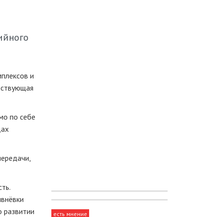
ийного
мплексов и
ществующая
мо по себе
дах
передачи,
ть.
ивнёвки
о развитии
есть мнение