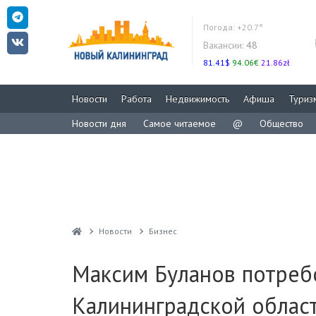
Погода:
+20.7°
Вакансии:
48
81.41$
94.06€
21.86zł
Новости
Работа
Недвижимость
Афиша
Туриз
Новости дня
Самое читаемое
@
Общество
Новости
Бизнес
Максим Буланов потреб
Калининградской облас