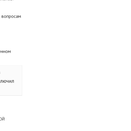
к вопросам
енном
й
ключил
КОЙ