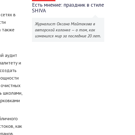
Есть мнение: праздник в стиле
SHIVA
 сетях в
сти
Журналист Оксана Майтакова в
а также
авторской колонке — о том, как
изменился мир за последние 20 лет.
ый аудит
палитету и
 создать
 мощности
 очистных
ь школами,
арковками
бличного
токов, как
уланов.