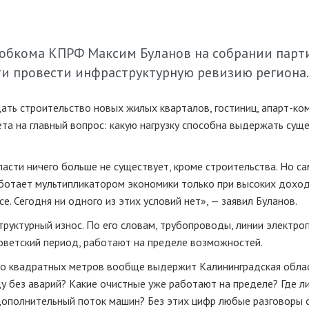
 обкома КПРФ Максим Буланов на собрании парт
ти провести инфраструктурную ревизию региона.
ть строительство новых жилых кварталов, гостиниц, апарт-ко
ета на главный вопрос: какую нагрузку способна выдержать су
асти ничего больше не существует, кроме строительства. Но са
аботает мультипликатором экономики только при высоких дохо
е. Сегодня ни одного из этих условий нет», — заявил Буланов.
труктурный износ. По его словам, трубопроводы, линии электро
оветский период, работают на пределе возможностей.
ько квадратных метров вообще выдержит Калининградская облас
 без аварий? Какие очистные уже работают на пределе? Где л
дополнительный поток машин? Без этих цифр любые разговоры 