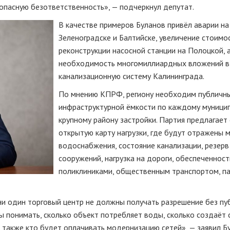
опасную безответственность», — подчеркнул депутат.
В качестве примеров Буланов привёл аварии на
Зеленоградске и Балтийске, увеличение стоимо
реконструкции насосной станции на Полоцкой, 
необходимость многомиллиардных вложений в
канализационную систему Калининграда.
По мнению КПРФ, региону необходим публичн
инфраструктурной ёмкости по каждому муници
крупному району застройки. Партия предлагает
открытую карту нагрузки, где будут отражены
водоснабжения, состояние канализации, резерв
сооружений, нагрузка на дороги, обеспеченност
поликлиниками, общественным транспортом, п
 ни один торговый центр не должны получать разрешение без пу
 понимать, сколько объект потребляет воды, сколько создаёт с
а также кто будет оплачивать модернизацию сетей», — заявил Б