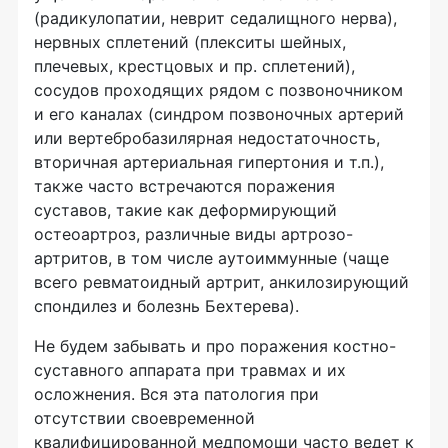
(радикулопатии, неврит седалищного нерва),
нервных сплетений (плекситы шейных,
плечевых, крестцовых и пр. сплетений),
сосудов проходящих рядом с позвоночником
и его каналах (синдром позвоночных артерий
или вертебробазилярная недостаточность,
вторичная артериальная гипертония и т.п.),
также часто встречаются поражения
суставов, такие как деформирующий
остеоартроз, различные виды артрозо-
артритов, в том числе аутоиммунные (чаще
всего ревматоидный артрит, анкилозирующий
спондилез и болезнь Бехтерева).
Не будем забывать и про поражения костно-
суставного аппарата при травмах и их
осложнения. Вся эта патология при
отсутствии своевременной
квалифицированной медпомощи часто ведет к