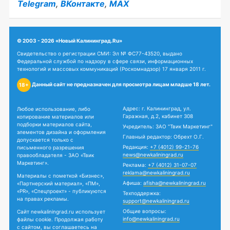
Telegram
,
ВКонтакте
,
MAX
© 2003 - 2026 «Новый Калининград.Ru»
Свидетельство о регистрации СМИ: Эл № ФС77-43520, выдано
Федеральной службой по надзору в сфере связи, информационных
технологий и массовых коммуникаций (Роскомнадзор) 17 января 2011 г.
Данный сайт не предназначен для просмотра лицам младше 18 лет.
18+
Адрес: г. Калининград, ул.
Любое использование, либо
Гаражная, д.2, кабинет 308
копирование материалов или
подборки материалов сайта,
Учредитель: ЗАО "Твик Маркетинг"
элементов дизайна и оформления
Главный редактор: Обрехт О.Г.
допускается только с
Редакция:
+7 (4012) 99-21-76
письменного разрешения
news@newkaliningrad.ru
правообладателя - ЗАО «Твик
Маркетинг».
Реклама:
+7 (4012) 31-07-07
reklama@newkaliningrad.ru
Материалы с пометкой «Бизнес»,
Афиша:
afisha@newkaliningrad.ru
«Партнерский материал», «ПМ»,
«PR», «Спецпроект» - публикуются
Техподдержка:
на правах рекламы.
support@newkaliningrad.ru
Общие вопросы:
Сайт newkaliningrad.ru использует
info@newkaliningrad.ru
файлы cookie. Продолжая работу
с сайтом, вы соглашаетесь на