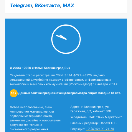
Telegram
,
ВКонтакте
,
MAX
© 2003 - 2026 «Новый Калининград.Ru»
Свидетельство о регистрации СМИ: Эл № ФС77-43520, выдано
Федеральной службой по надзору в сфере связи, информационных
технологий и массовых коммуникаций (Роскомнадзор) 17 января 2011 г.
Данный сайт не предназначен для просмотра лицам младше 18 лет.
18+
Адрес: г. Калининград, ул.
Любое использование, либо
Гаражная, д.2, кабинет 308
копирование материалов или
подборки материалов сайта,
Учредитель: ЗАО "Твик Маркетинг"
элементов дизайна и оформления
Главный редактор: Обрехт О.Г.
допускается только с
Редакция:
+7 (4012) 99-21-76
письменного разрешения
news@newkaliningrad.ru
правообладателя - ЗАО «Твик
Маркетинг».
Реклама:
+7 (4012) 31-07-07
reklama@newkaliningrad.ru
Материалы с пометкой «Бизнес»,
Афиша:
afisha@newkaliningrad.ru
«Партнерский материал», «ПМ»,
«PR», «Спецпроект» - публикуются
Техподдержка:
на правах рекламы.
support@newkaliningrad.ru
Общие вопросы:
Сайт newkaliningrad.ru использует
info@newkaliningrad.ru
файлы cookie. Продолжая работу