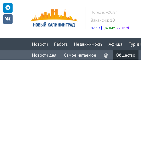
Погода:
+20.8°
Вакансии:
10
82.17$
94.84€
22.01zł
Новости
Работа
Недвижимость
Афиша
Туриз
Новости дня
Самое читаемое
@
Общество