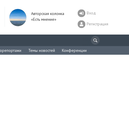
Вход
Авторская колонка
«Есть мнение»
Регистрация
орепортажи
Темы новостей
Конференции