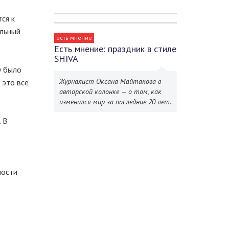
ся к
ельный
есть мнение
Есть мнение: праздник в стиле
SHIVA
у было
Журналист Оксана Майтакова в
 это все
авторской колонке — о том, как
изменился мир за последние 20 лет.
. В
мости