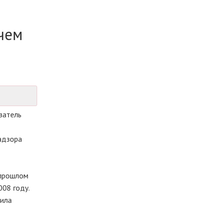
чем
затель
адзора
 прошлом
008 году.
нила