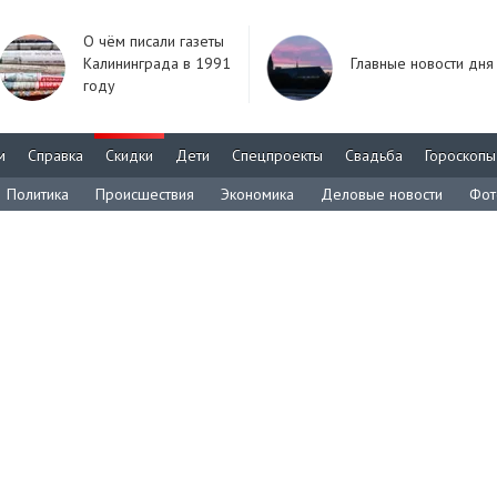
О чём писали газеты
Калининграда в 1991
Главные новости дня
году
м
Справка
Скидки
Дети
Спецпроекты
Свадьба
Гороскопы
Политика
Происшествия
Экономика
Деловые новости
Фот