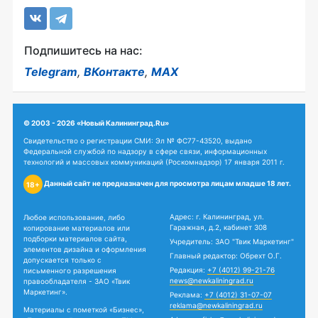
Подпишитесь на нас:
Telegram
,
ВКонтакте
,
MAX
© 2003 - 2026 «Новый Калининград.Ru»
Свидетельство о регистрации СМИ: Эл № ФС77-43520, выдано
Федеральной службой по надзору в сфере связи, информационных
технологий и массовых коммуникаций (Роскомнадзор) 17 января 2011 г.
Данный сайт не предназначен для просмотра лицам младше 18 лет.
18+
Адрес: г. Калининград, ул.
Любое использование, либо
Гаражная, д.2, кабинет 308
копирование материалов или
подборки материалов сайта,
Учредитель: ЗАО "Твик Маркетинг"
элементов дизайна и оформления
Главный редактор: Обрехт О.Г.
допускается только с
Редакция:
+7 (4012) 99-21-76
письменного разрешения
news@newkaliningrad.ru
правообладателя - ЗАО «Твик
Маркетинг».
Реклама:
+7 (4012) 31-07-07
reklama@newkaliningrad.ru
Материалы с пометкой «Бизнес»,