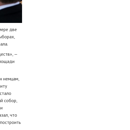
мере две
ыборах,
ала.
еств», —
площади
н немцам,
литу
 стало
й собор,
хи
азал, что
 построить