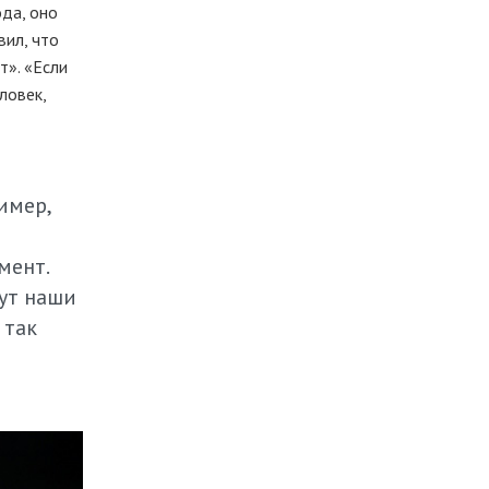
ода, оно
вил, что
т». «Если
ловек,
имер,
мент.
тут наши
 так