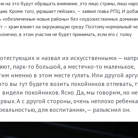
они на это будут обращать внимание, это лицо страны, лицо нар
ю. Кроме того, украшает пейзаж», — заявил глава РПЦ. И доба
ошь «обезличенные новые районы» без «художественных доминан
т — храм влияет на окружающую среду. Поэтому нормальный че
конечно, в этом участия не будет принимать, если его с толку
отестующих и назвал их искусственными — напр
няют,
парк-то
большой, а
местечко-то
маленькое,
отим именно в этом месте гулять. Или другой аргу
что вы тут будете возить покойников отпевать, 
 видели покойников. Ясно. Да, мы говорим, но не
ервых
. А с другой стороны, очень неплохо ребенка
реальностью, для воспитания», — разъяснил он.