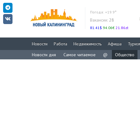
Погода:
+19.9°
Вакансии:
28
81.41$
94.06€
21.86zł
Новости
Работа
Недвижимость
Афиша
Туриз
Новости дня
Самое читаемое
@
Общество