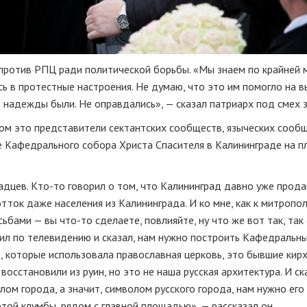
против РПЦ ради политической борьбы. «Мы знаем по крайней 
ь в протестные настроения. Не думаю, что это им помогло на в
о надежды были. Не оправдались», — сказал патриарх под смех з
ном это представители сектантских сообществ, языческих сообщ
ве Кафедрального собора Христа Спасителя в Калининграде на 
адцев.
Кто-то
говорил о том, что Калининград давно уже прода
отток даже населения из Калининграда. И ко мне, как к митропо
осьбами — вы
что-то
сделаете, повлияйте, ну что же вот так, так
пил по телевидению и сказал, нам нужно построить Кафедральны
, которые использовала православная церковь, это бывшие кир
сстановили из руин, но это не наша русская архитектура. И ск
ом города, а значит, символом русского города, нам нужно его
 этой клумбы, рядом с главной площадью», — рассказал он.