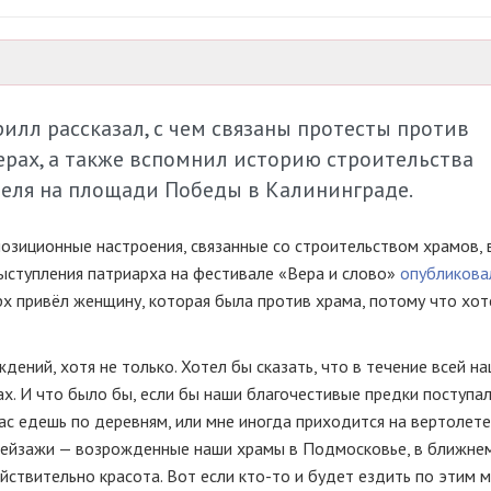
илл рассказал, с чем связаны протесты против
ерах, а также вспомнил историю строительства
теля на площади Победы в Калининграде.
озиционные настроения, связанные со строительством храмов, в
 выступления патриарха на фестивале «Вера и слово»
опубликова
арх привёл женщину, которая была против храма, потому что хот
дений, хотя не только. Хотел бы сказать, что в течение всей н
х. И что было бы, если бы наши благочестивые предки поступа
ас едешь по деревням, или мне иногда приходится на вертолете
пейзажи — возрожденные наши храмы в Подмосковье, в ближнем
йствительно красота. Вот если
кто-то
и будет ездить по этим 