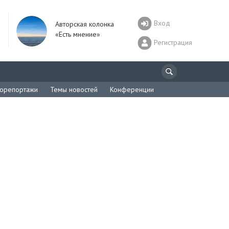
Вход
Авторская колонка
«Есть мнение»
Регистрация
орепортажи
Темы новостей
Конференции