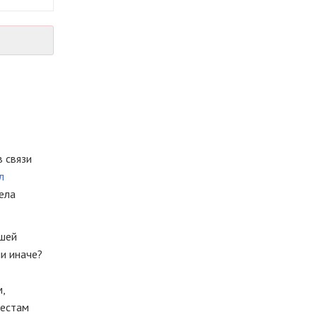
 связи
л
ела
ашей
ли иначе?
,
местам