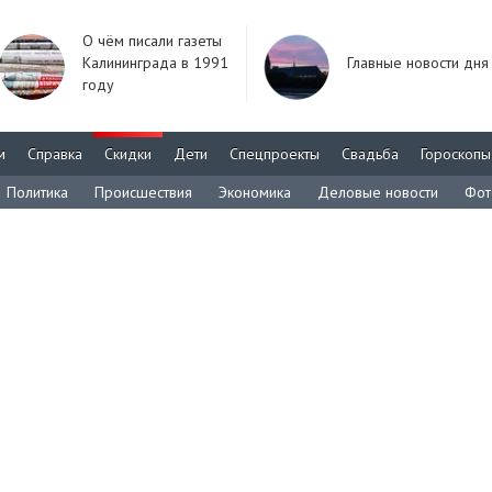
О чём писали газеты
Калининграда в 1991
Главные новости дня
году
м
Справка
Скидки
Дети
Спецпроекты
Свадьба
Гороскопы
Политика
Происшествия
Экономика
Деловые новости
Фот