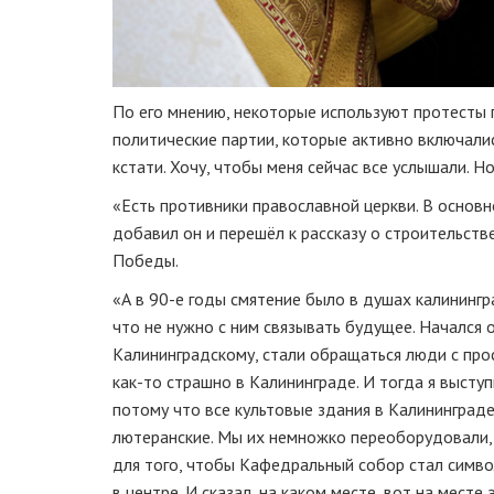
По его мнению, некоторые используют протесты 
политические партии, которые активно включалис
кстати. Хочу, чтобы меня сейчас все услышали. Н
«Есть противники православной церкви. В основ
добавил он и перешёл к рассказу о строительст
Победы.
«А в
90-е
годы смятение было в душах калинингр
что не нужно с ним связывать будущее. Начался 
Калининградскому, стали обращаться люди с пр
как-то
страшно в Калининграде. И тогда я высту
потому что все культовые здания в Калининграде
лютеранские. Мы их немножко переоборудовали, во
для того, чтобы Кафедральный собор стал символ
в центре. И сказал, на каком месте, вот на месте