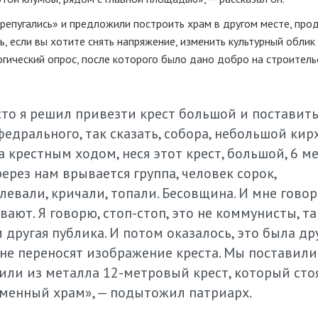
ерепугались» и предложили построить храм в другом месте, пр
ть, если вы хотите снять напряжение, изменить культурный облик
огический опрос, после которого было дано добро на строитель
сто я решил привезти крест большой и поставить 
дрального, так сказать, собора, небольшой кирх
 крестным ходом, неся этот крест, большой, 6 ме
ерез нам врывается группа, человек сорок,
евали, кричали, топали. Бесовщина. И мне говоря
вают. Я говорю,
стоп-стоп
, это не коммунисты, та
 другая публика. И потом оказалось, это была др
 не переносят изображение креста. Мы поставили 
вили из металла
12-метровый
крест, который сто
еменный храм», — подытожил патриарх.