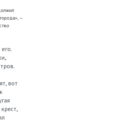
одолжил
 города», —
ство
его.
и,
тров.
т, вот
к
угая
крест,
ял