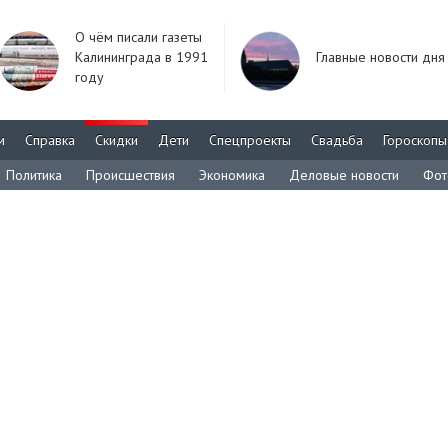
О чём писали газеты
Калининграда в 1991
Главные новости дня
году
м
Справка
Скидки
Дети
Спецпроекты
Свадьба
Гороскопы
Политика
Происшествия
Экономика
Деловые новости
Фот