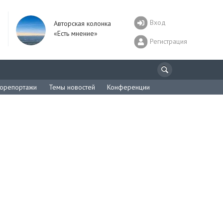
Вход
Авторская колонка
«Есть мнение»
Регистрация
орепортажи
Темы новостей
Конференции