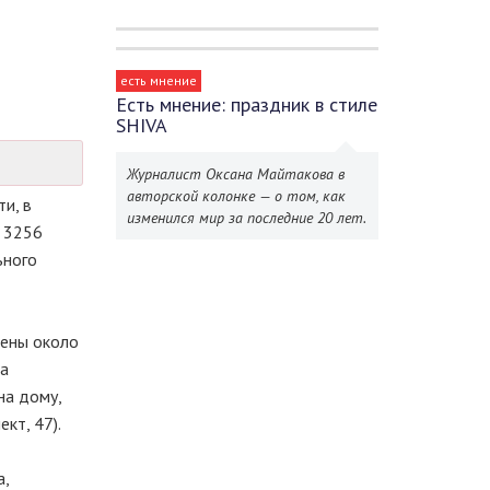
есть мнение
Есть мнение: праздник в стиле
SHIVA
Журналист Оксана Майтакова в
авторской колонке — о том, как
и, в
изменился мир за последние 20 лет.
ь 3256
ьного
лены около
на
на дому,
кт, 47).
а,