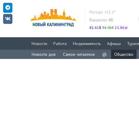
Погода:
+22.1°
Вакансии:
48
81.41$
94.06€
21.86zł
Новости
Работа
Недвижимость
Афиша
Туриз
Новости дня
Самое читаемое
@
Общество