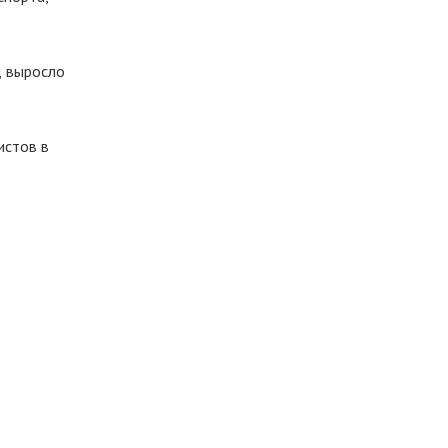
д выросло
истов в