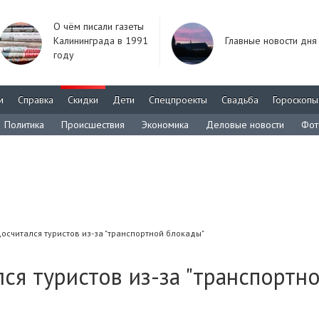
О чём писали газеты
Калининграда в 1991
Главные новости дня
году
м
Справка
Скидки
Дети
Спецпроекты
Свадьба
Гороскопы
Политика
Происшествия
Экономика
Деловые новости
Фот
осчитался туристов из-за "транспортной блокады"
ся туристов из-за "транспортн