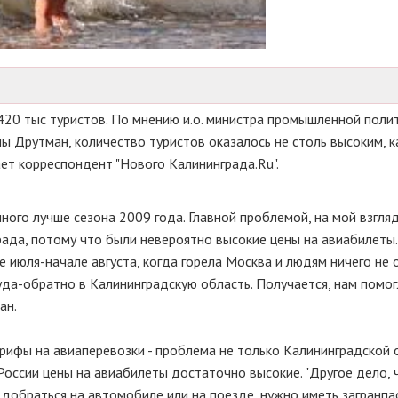
420 тыс туристов. По мнению и.о. министра промышленной полит
ы Друтман, количество туристов оказалось не столь высоким, к
ет корреспондент "Нового Калининграда.Ru".
много лучше сезона 2009 года. Главной проблемой, на мой взгляд
рада, потому что были невероятно высокие цены на авиабилеты.
 июля-начале августа, когда горела Москва и людям ничего не 
туда-обратно в Калининградскую область. Получается, нам помо
ан.
арифы на авиаперевозки - проблема не только Калининградской 
России цены на авиабилеты достаточно высокие. "Другое дело, 
добраться на автомобиле или на поезде, нужно иметь загранпа