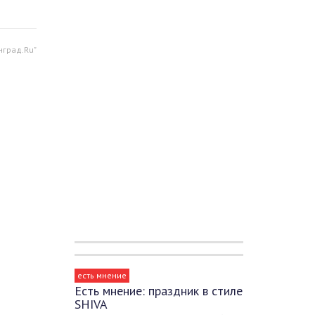
нград.Ru"
есть мнение
Есть мнение: праздник в стиле
SHIVA