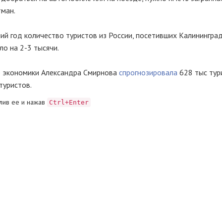
тман.
ий год количество туристов из России, посетивших Калинингра
ло на 2-3 тысячи.
р экономики Александра Смирнова
спрогнозировала
628 тыс тур
туристов.
лив ее и нажав
Ctrl+Enter