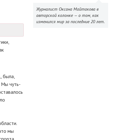
Журналист Оксана Майтакова в
авторской колонке — о том, как
изменился мир за последние 20 лет.
ики,
ак
, была,
 Мы чуть-
оставалось
гло
области.
что мы
спорта,