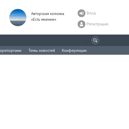
Вход
Авторская колонка
«Есть мнение»
Регистрация
орепортажи
Темы новостей
Конференции