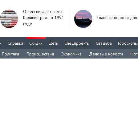
О чём писали газеты
Калининграда в 1991
Главные новости дня
году
м
Справка
Скидки
Дети
Спецпроекты
Свадьба
Гороскопы
Политика
Происшествия
Экономика
Деловые новости
Фот