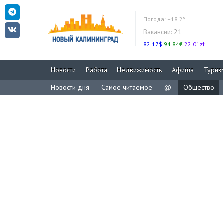
Погода:
+18.2°
Вакансии:
21
82.17$
94.84€
22.01zł
Новости
Работа
Недвижимость
Афиша
Туриз
Новости дня
Самое читаемое
@
Общество