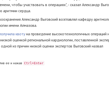
емени, чтобы участвовать в операциях", - сказал Александр Выго
ю аритмии сердца.
воохранения Александр Выговский возглавлял кафедру аритмоло
огии имени Алмазова.
получила квоту
на проведение высокотехнологичных операций н
 низкой оценкой региональной кардиологии, поставленной эксп
 одной из причин низкой оценки экспертов Выговский назвал
лив ее и нажав
Ctrl+Enter