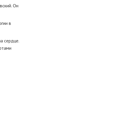
вский. Он
гии в
а сердце.
ертами