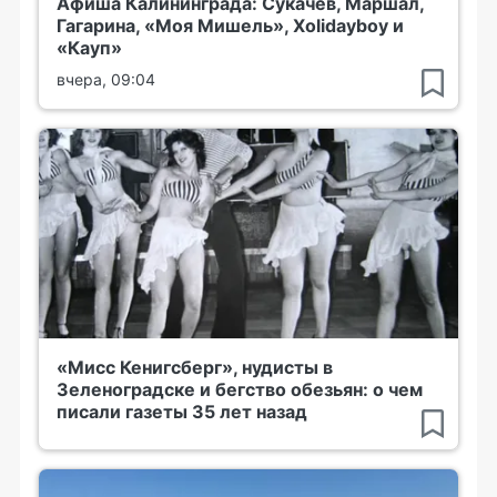
Афиша Калининграда: Сукачёв, Маршал,
Гагарина, «Моя Мишель», Xolidayboy и
«Кауп»
вчера, 09:04
«Мисс Кенигсберг», нудисты в
Зеленоградске и бегство обезьян: о чем
писали газеты 35 лет назад