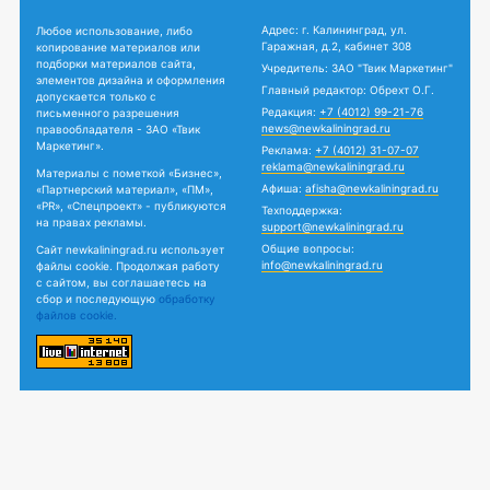
Адрес: г. Калининград, ул.
Любое использование, либо
Гаражная, д.2, кабинет 308
копирование материалов или
подборки материалов сайта,
Учредитель: ЗАО "Твик Маркетинг"
элементов дизайна и оформления
Главный редактор: Обрехт О.Г.
допускается только с
Редакция:
+7 (4012) 99-21-76
письменного разрешения
news@newkaliningrad.ru
правообладателя - ЗАО «Твик
Маркетинг».
Реклама:
+7 (4012) 31-07-07
reklama@newkaliningrad.ru
Материалы с пометкой «Бизнес»,
Афиша:
afisha@newkaliningrad.ru
«Партнерский материал», «ПМ»,
«PR», «Спецпроект» - публикуются
Техподдержка:
на правах рекламы.
support@newkaliningrad.ru
Общие вопросы:
Сайт newkaliningrad.ru использует
info@newkaliningrad.ru
файлы cookie. Продолжая работу
с сайтом, вы соглашаетесь на
сбор и последующую
обработку
файлов cookie.