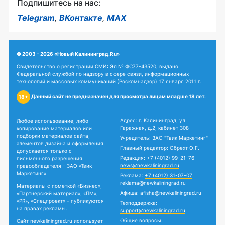
Подпишитесь на нас:
Telegram
,
ВКонтакте
,
MAX
© 2003 - 2026 «Новый Калининград.Ru»
Свидетельство о регистрации СМИ: Эл № ФС77-43520, выдано
Федеральной службой по надзору в сфере связи, информационных
технологий и массовых коммуникаций (Роскомнадзор) 17 января 2011 г.
Данный сайт не предназначен для просмотра лицам младше 18 лет.
18+
Адрес: г. Калининград, ул.
Любое использование, либо
Гаражная, д.2, кабинет 308
копирование материалов или
подборки материалов сайта,
Учредитель: ЗАО "Твик Маркетинг"
элементов дизайна и оформления
Главный редактор: Обрехт О.Г.
допускается только с
Редакция:
+7 (4012) 99-21-76
письменного разрешения
news@newkaliningrad.ru
правообладателя - ЗАО «Твик
Маркетинг».
Реклама:
+7 (4012) 31-07-07
reklama@newkaliningrad.ru
Материалы с пометкой «Бизнес»,
Афиша:
afisha@newkaliningrad.ru
«Партнерский материал», «ПМ»,
«PR», «Спецпроект» - публикуются
Техподдержка:
на правах рекламы.
support@newkaliningrad.ru
Общие вопросы:
Сайт newkaliningrad.ru использует