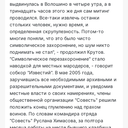
выдвинулась в Волошино в четыре утра, а в
тринадцать часов этого же дня сам митинг
проводился. Все-таки извлечь останки
стольких человек, нужно время, и
определенная скрупулезность. Потом-то
многие поняли, что это было чисто
символическое захоронение, но шум никто
поднимать не стал", - продолжил Крутов.
"Символическое перезахоронение" стало
наводкой для местных мародеров, - говорит
собкор "Известий". В мае 2005 года,
заручившись все необходимыми архивными и
разрешительными документами, и уведомив
местные власти о своих намерениях, члены
общественной организации "Совесть" решили
положить конец глумлению над прахом
воинов. По словам командира отряда
"Совесть" Руслана Химасова, за полтора
месяца работы на месте бывшего кладбища