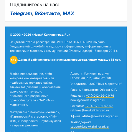
Подпишитесь на нас:
Telegram
,
ВКонтакте
,
MAX
© 2003 - 2026 «Новый Калининград.Ru»
Свидетельство о регистрации СМИ: Эл № ФС77-43520, выдано
Федеральной службой по надзору в сфере связи, информационных
технологий и массовых коммуникаций (Роскомнадзор) 17 января 2011 г.
Данный сайт не предназначен для просмотра лицам младше 18 лет.
18+
Адрес: г. Калининград, ул.
Любое использование, либо
Гаражная, д.2, кабинет 308
копирование материалов или
подборки материалов сайта,
Учредитель: ЗАО "Твик Маркетинг"
элементов дизайна и оформления
Главный редактор: Обрехт О.Г.
допускается только с
Редакция:
+7 (4012) 99-21-76
письменного разрешения
news@newkaliningrad.ru
правообладателя - ЗАО «Твик
Маркетинг».
Реклама:
+7 (4012) 31-07-07
reklama@newkaliningrad.ru
Материалы с пометкой «Бизнес»,
Афиша:
afisha@newkaliningrad.ru
«Партнерский материал», «ПМ»,
«PR», «Спецпроект» - публикуются
Техподдержка:
на правах рекламы.
support@newkaliningrad.ru