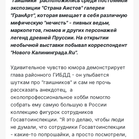
"гаишники" расположились среди постоянной
экспозиции "Страна Аистов" галереи
"ГранАрт", которая вмещает в себя различную
мифическую "нечисть" - пивных ведьм,
маркопетов, гномов и других персонажей
легенд древней Пруссии. На открытии
необычной выставки побывал корреспондент
"Нового Калининграда.Ru".
Удивительное чувство юмора демонстрирует
глава районного ГИБДД - он улыбается
шуткам про "гаишников" и сам не прочь
рассказать анекдотец, а
околопрофессиональное хобби помогло
собрать ему самую большую в России
коллекцию фигурок сотрудников
Госавтоинспекции. "Я это делаю, чтобы люди
не думали, что сотрудники Госавтоинспекции
- какие-то попрошайки, а просто посмотрели,