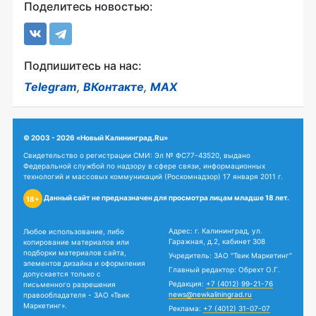
Поделитесь новостью:
Подпишитесь на нас:
Telegram
,
ВКонтакте
,
MAX
© 2003 - 2026 «Новый Калининград.Ru»
Свидетельство о регистрации СМИ: Эл № ФС77-43520, выдано
Федеральной службой по надзору в сфере связи, информационных
технологий и массовых коммуникаций (Роскомнадзор) 17 января 2011 г.
Данный сайт не предназначен для просмотра лицам младше 18 лет.
18+
Адрес: г. Калининград, ул.
Любое использование, либо
Гаражная, д.2, кабинет 308
копирование материалов или
подборки материалов сайта,
Учредитель: ЗАО "Твик Маркетинг"
элементов дизайна и оформления
Главный редактор: Обрехт О.Г.
допускается только с
Редакция:
+7 (4012) 99-21-76
письменного разрешения
news@newkaliningrad.ru
правообладателя - ЗАО «Твик
Маркетинг».
Реклама:
+7 (4012) 31-07-07