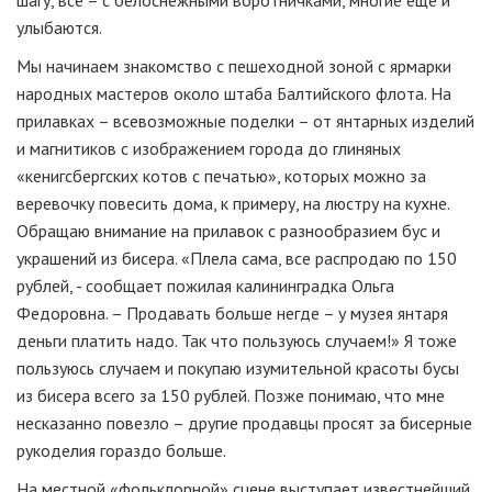
шагу, все – с белоснежными воротничками, многие еще и
улыбаются.
Мы начинаем знакомство с пешеходной зоной с ярмарки
народных мастеров около штаба Балтийского флота. На
прилавках – всевозможные поделки – от янтарных изделий
и магнитиков с изображением города до глиняных
«кенигсбергских котов с печатью», которых можно за
веревочку повесить дома, к примеру, на люстру на кухне.
Обращаю внимание на прилавок с разнообразием бус и
украшений из бисера. «Плела сама, все распродаю по 150
рублей, - сообщает пожилая калининградка Ольга
Федоровна. – Продавать больше негде – у музея янтаря
деньги платить надо. Так что пользуюсь случаем!» Я тоже
пользуюсь случаем и покупаю изумительной красоты бусы
из бисера всего за 150 рублей. Позже понимаю, что мне
несказанно повезло – другие продавцы просят за бисерные
рукоделия гораздо больше.
На местной «фольклорной» сцене выступает известнейший