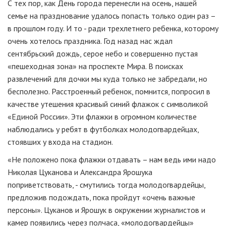
С тех пор, как День города перенесли на осень, нашей
семье на празднование удалось попасть только один раз –
в прошлом году. И то - ради трехлетнего ребенка, которому
очень хотелось праздника. Год назад нас ждал
сентябрьский дождь, серое небо и совершенно пустая
«пешеходная зона» на проспекте Мира. В поисках
развлечений для дочки мы куда только не забредали, но
бесполезно. Расстроенный ребенок, помнится, попросил в
качестве утешения красивый синий флажок с символикой
«Единой России». Эти флажки в огромном количестве
наблюдались у ребят в футболках молодогвардейцах,
стоявших у входа на стадион.
«Не положено пока флажки отдавать – нам ведь ими надо
Николая Цуканова и Александра Ярошука
поприветствовать, - смутились тогда молодогвардейцы,
предложив подождать, пока пройдут «очень важные
персоны». Цуканов и Ярошук в окружении журналистов и
камер появились через полчаса, «молодогвардейцы»