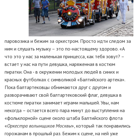
паровозика и бежим за оркестром. Просто идти следом за
ним и слушать музыку – это по-настоящему здорово. «А
что это у нас за маленькая принцесса, как тебя зовут? –
встает у нас на пути девушка, наряженная в костюм
пиратки. Она - в окружении молодых людей в синих и
красных футболках с символикой «Балтийского артека».
Пока балтартековцы обнимаются друг с другом и
разворачивают свой балтартековский флаг, девушка в
костюме пиратки занимает играми малышей. Увы, нам
некогда – остается всего пара минут до выступления на
«фольклорной» сцене около штаба Балтийского флота
«
Оркестра волынщиков Москвы
», который так понравились
горожанам в прошлый раз. Бежим к сцене, на ней уже