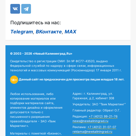
Подпишитесь на нас:
Telegram
,
ВКонтакте
,
MAX
© 2003 - 2026 «Новый Калининград.Ru»
Свидетельство о регистрации СМИ: Эл № ФС77-43520, выдано
Федеральной службой по надзору в сфере связи, информационных
технологий и массовых коммуникаций (Роскомнадзор) 17 января 2011 г.
Данный сайт не предназначен для просмотра лицам младше 18 лет.
18+
Адрес: г. Калининград, ул.
Любое использование, либо
Гаражная, д.2, кабинет 308
копирование материалов или
подборки материалов сайта,
Учредитель: ЗАО "Твик Маркетинг"
элементов дизайна и оформления
Главный редактор: Обрехт О.Г.
допускается только с
Редакция:
+7 (4012) 99-21-76
письменного разрешения
news@newkaliningrad.ru
правообладателя - ЗАО «Твик
Маркетинг».
Реклама:
+7 (4012) 31-07-07
reklama@newkaliningrad.ru
Материалы с пометкой «Бизнес»,