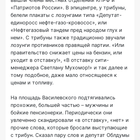
вышли члены местных отделений КПРФ и
«Патриотов России». В эпицентре, у трибуны,
белели плакаты с лозунгами типа «Депутат-
единоросс нефте-газо-кровосос», или
«Нефтегазовый тандем пред народом глух и
нем». С трибуны также традиционно звучали
лозунги противников правящей партии. «Или
правительство снижает цены на бензин, или
уходит в отставку!», «В отставку сити-
менеджера Светлану Мухомор!» и так далее и
тому подобное, даже мало относящееся к
ценам и топливу.
На площадь Василевского подтягивались
прохожие, большей частью – мужчины и
бойкие пенсионерки. Периодически они
увлеченно скандировали «в отставку», «нет» и
прочие слова, которые бросали выступающие
с трибун. Сказал пару слов и депутат Облдумы