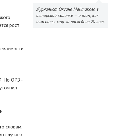
Журналист Оксана Майтакова в
авторской колонке — о том, как
зкого
изменился мир за последние 20 лет.
ется рост
леваемости
. Но ОРЗ -
 уточнил
и.
го словам,
во случаев