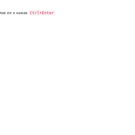
лив ее и нажав
Ctrl+Enter