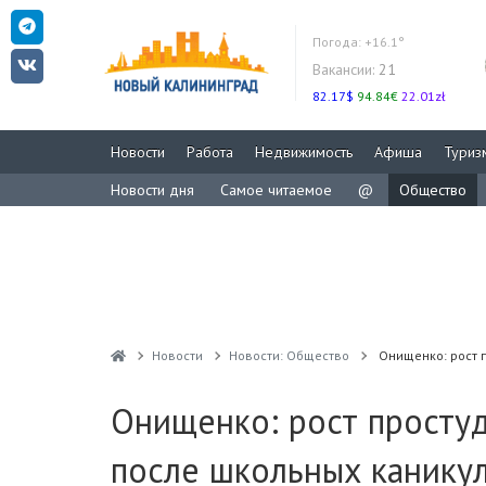
Погода:
+16.1°
Вакансии:
21
82.17$
94.84€
22.01zł
Новости
Работа
Недвижимость
Афиша
Туриз
Новости дня
Самое читаемое
@
Общество
Новости
Новости: Общество
Онищенко: рост 
Онищенко: рост простуд
после школьных канику