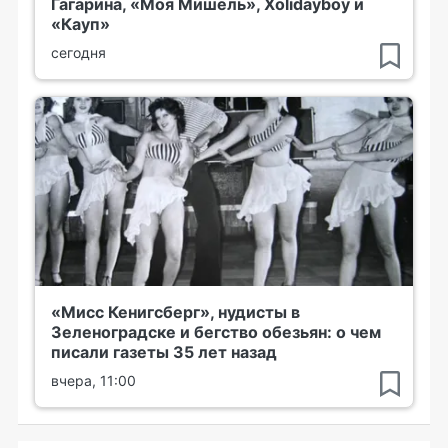
Гагарина, «Моя Мишель», Xolidayboy и
«Кауп»
сегодня
«Мисс Кенигсберг», нудисты в
Зеленоградске и бегство обезьян: о чем
писали газеты 35 лет назад
вчера, 11:00