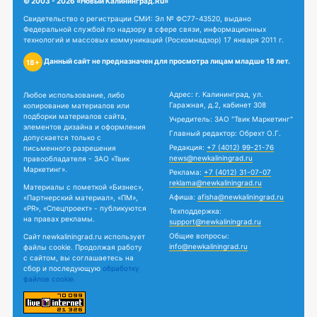
© 2003 - 2026 «Новый Калининград.Ru»
Свидетельство о регистрации СМИ: Эл № ФС77-43520, выдано
Федеральной службой по надзору в сфере связи, информационных
технологий и массовых коммуникаций (Роскомнадзор) 17 января 2011 г.
Данный сайт не предназначен для просмотра лицам младше 18 лет.
18+
Адрес: г. Калининград, ул.
Любое использование, либо
Гаражная, д.2, кабинет 308
копирование материалов или
подборки материалов сайта,
Учредитель: ЗАО "Твик Маркетинг"
элементов дизайна и оформления
Главный редактор: Обрехт О.Г.
допускается только с
Редакция:
+7 (4012) 99-21-76
письменного разрешения
news@newkaliningrad.ru
правообладателя - ЗАО «Твик
Маркетинг».
Реклама:
+7 (4012) 31-07-07
reklama@newkaliningrad.ru
Материалы с пометкой «Бизнес»,
Афиша:
afisha@newkaliningrad.ru
«Партнерский материал», «ПМ»,
«PR», «Спецпроект» - публикуются
Техподдержка:
на правах рекламы.
support@newkaliningrad.ru
Общие вопросы:
Сайт newkaliningrad.ru использует
info@newkaliningrad.ru
файлы cookie. Продолжая работу
с сайтом, вы соглашаетесь на
сбор и последующую
обработку
файлов cookie.