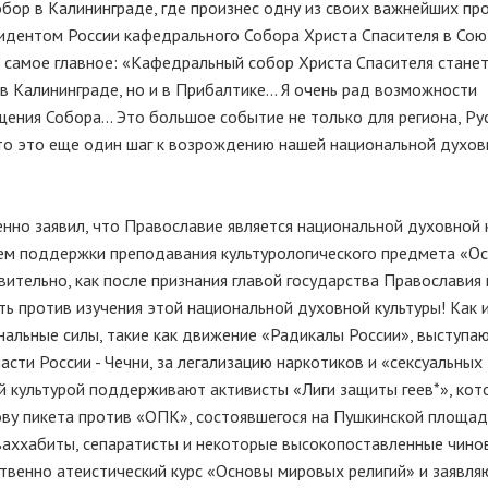
бор в Калининграде, где произнес одну из своих важнейших пр
зидентом России кафедрального Собора Христа Спасителя в Сою
 самое главное: «Кафедральный собор Христа Спасителя стане
 Калининграде, но и в Прибалтике... Я очень рад возможности
ения Собора... Это большое событие не только для региона, Ру
что это еще один шаг к возрождению нашей национальной духо
енно заявил, что Православие является национальной духовной 
ем поддержки преподавания культурологического предмета «О
ительно, как после признания главой государства Православия 
ь против изучения этой национальной духовной культуры! Как и
альные силы, такие как движение «Радикалы России», выступа
асти России - Чечни, за легализацию наркотиков и «сексуальных
й культурой поддерживают активисты «Лиги защиты геев*», кото
ову пикета против «ОПК», состоявшегося на Пушкинской площад
ваххабиты, сепаратисты и некоторые высокопоставленные чинов
венно атеистический курс «Основы мировых религий» и заявля