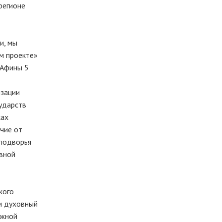
регионе
и, мы
м проекте»
 Афины 5
изации
ударств
ках
чие от
 подворья
увной
кого
и духовный
ежной