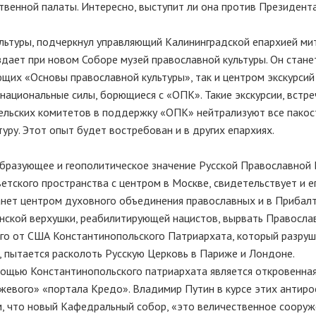
венной палаты. Интересно, выступит ли она против Президент
ультуры, подчеркнул управляющий Калининградской епархией м
дает при новом Соборе музей православной культуры. Он стане
щих «Основы православной культуры», так и центром экскурсий
ациональные силы, борющиеся с «ОПК». Такие экскурсии, встре
ельских комитетов в поддержку «ОПК» нейтрализуют все пакос
ру. Этот опыт будет востребован и в других епархиях.
образующее и геополитическое значение Русской Православной 
етского пространства с центром в Москве, свидетельствует и е
танет центром духовного объединения православных и в Прибалт
нской верхушки, реабилитирующей нацистов, вырвать Правосла
го от США Константинопольского Патриархата, который разру
, пытается расколоть Русскую Церковь в Париже и Лондоне.
мощью Константинопольского патриархата является откровенная
нжевого» «портала Кредо». Владимир Путин в курсе этих антиро
ом, что новый Кафедральный собор, «это величественное соору