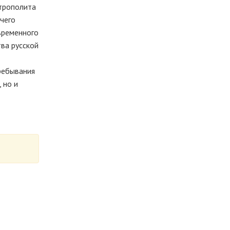
итрополита
 чего
 временного
тва русской
пребывания
 но и