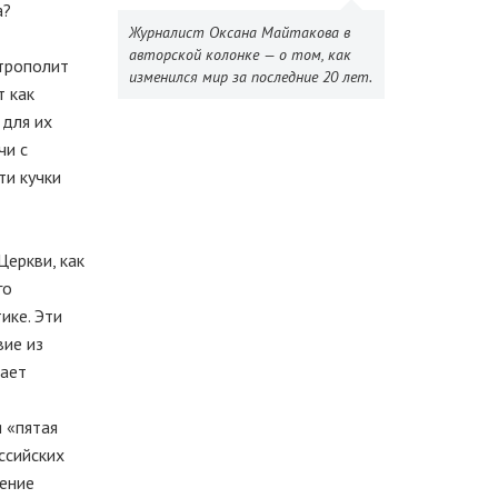
а?
Журналист Оксана Майтакова в
авторской колонке — о том, как
итрополит
изменился мир за последние 20 лет.
т как
 для их
чи с
ти кучки
Церкви, как
го
ике. Эти
вие из
шает
 «пятая
ссийских
жение