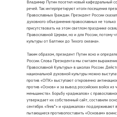
Владимир Путин посетил новый кафедральный со
речей. Так интерпретируют итоги посещения пре
Православных Граждан. Президент России сказал
духовного объединения православных не только в
присутствовать на этом светлом празднике освящ
Православной Церкви, но и для России, потому 
культуры от Балтики до Тихого океана».
Таким образом, президент Путин ясно и определ
России. Слова Президента мы считаем выражени
Православной Культуры» в школах России. Действ
национальной духовной культуры можно выступат
против «ОПК» выступают откровенно антинацион
против «Основ» и за вывод российских войск из ч
меньшинств». Борьбу «радикалов» с православно
утверждает их собственный сайт, составили осн
сентября. «Геев*» и «радикалов» поддерживают 
пытающиеся противопоставить «Основам» воинст