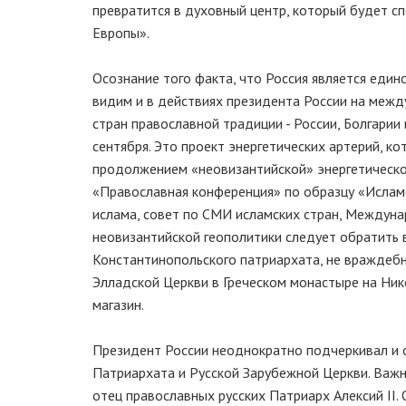
превратится в духовный центр, который будет с
Европы».
Осознание того факта, что Россия является еди
видим и в действиях президента России на межд
стран православной традиции - России, Болгарии
сентября. Это проект энергетических артерий, к
продолжением «неовизантийской» энергетическо
«Православная конференция» по образцу «Исламс
ислама, совет по СМИ исламских стран, Междунар
неовизантийской геополитики следует обратить 
Константинопольского патриархата, не враждеб
Элладской Церкви в Греческом монастыре на Нико
магазин.
Президент России неоднократно подчеркивал и 
Патриархата и Русской Зарубежной Церкви. Важн
отец православных русских Патриарх Алексий II.