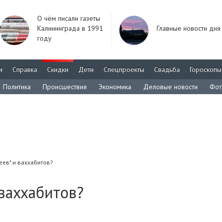
О чём писали газеты
Калининграда в 1991
Главные новости дня
году
м
Справка
Скидки
Дети
Спецпроекты
Свадьба
Гороскопы
Политика
Происшествия
Экономика
Деловые новости
Фот
еев* и ваххабитов?
 ваххабитов?