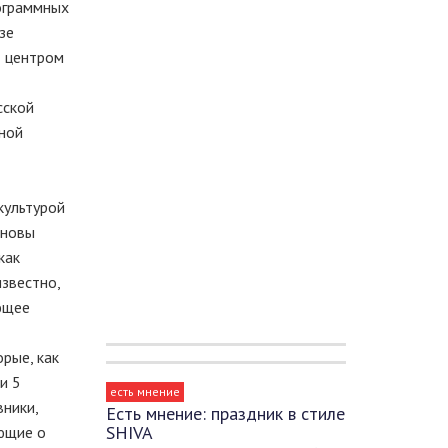
ограммных
зе
т центром
сской
вной
культурой
сновы
как
звестно,
ющее
рые, как
и 5
есть мнение
ники,
Есть мнение: праздник в стиле
SHIVA
ющие о