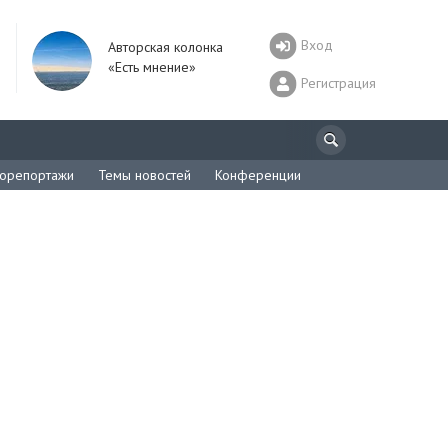
Вход
Авторская колонка
«Есть мнение»
Регистрация
орепортажи
Темы новостей
Конференции