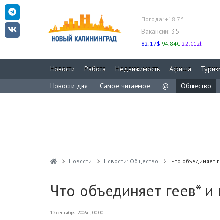
Погода:
+18.7°
Вакансии:
35
82.17$
94.84€
22.01zł
Новости
Работа
Недвижимость
Афиша
Туриз
Новости дня
Самое читаемое
@
Общество
Новости
Новости: Общество
Что объединяет г
Что объединяет геев* и
12 сентября 2006г., 00:00