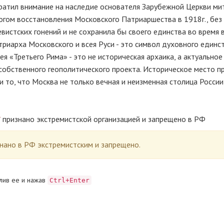
братил внимание на наследие основателя Зарубежной Церкви м
огом восстановления Московского Патриаршества в 1918г., без
вистских гонений и не сохранила бы своего единства во время
триарха Московского и всея Руси - это символ духовного единс
ея «Третьего Рима» - это не историческая архаика, а актуальное
 собственного геополитического проекта. Историческое место 
 то, что Москва не только вечная и неизменная столица России,
*
признано экстремистской организацией и запрещено в РФ
ано в РФ экстремистским и запрещено.
лив ее и нажав
Ctrl+Enter