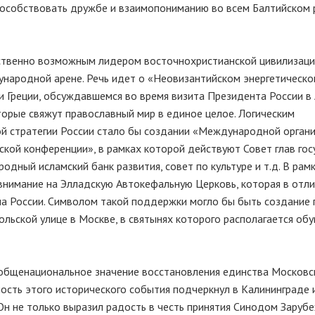
пособствовать дружбе и взаимопониманию во всем Балтийском 
нственно возможным лидером восточнохристианской цивилизаци
ународной арене. Речь идет о «Неовизантийском энергетическо
 и Греции, обсуждавшемся во время визита Президента России в
оторые свяжут православный мир в единое целое. Логическим
й стратегии России стало бы создании «Международной орган
кой конференции», в рамках которой действуют Совет глав гос
одный исламский банк развития, совет по культуре и т.д. В рам
внимание на Элладскую Автокефальную Церковь, которая в отли
на России. Символом такой поддержки могло бы быть создание
льской улице в Москве, в святынях которого располагается об
общенациональное значение восстановления единства Московс
ость этого исторического события подчеркнул в Калининграде 
 Он не только выразил радость в честь принятия Синодом Заруб