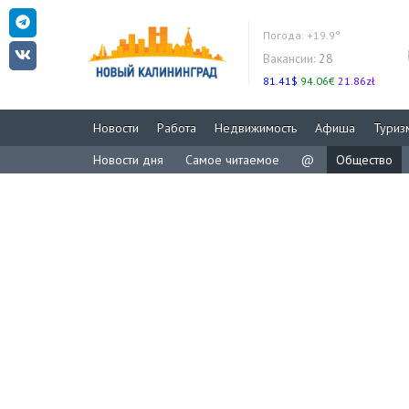
Погода:
+19.9°
Вакансии:
28
81.41$
94.06€
21.86zł
Новости
Работа
Недвижимость
Афиша
Туриз
Новости дня
Самое читаемое
@
Общество