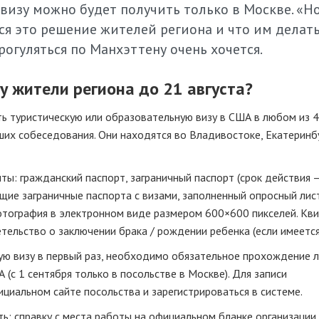
визу можно будет получить только в Москве. «Н
ся это решение жителей региона и что им делать
огуляться по Манхэттену очень хочется.
у жители региона до 21 августа?
ь туристическую или образовательную визу в США в любом из 4
их собеседования. Они находятся во Владивостоке, Екатеринбу
: гражданский паспорт, заграничный паспорт (срок действия 
щие заграничные паспорта с визами, заполненный опросный лист
отография в электронном виде размером 600×600 пикселей. Кв
тельство о заключении брака / рождении ребенка (если имеется
ую визу в первый раз, необходимо обязательное прохождение 
(с 1 сентября только в посольстве в Москве). Для записи
циальном сайте посольства и зарегистрироваться в системе.
: справку с места работы на официальном бланке организации,