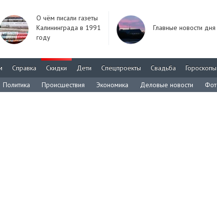
О чём писали газеты
Калининграда в 1991
Главные новости дня
году
м
Справка
Скидки
Дети
Спецпроекты
Свадьба
Гороскопы
Политика
Происшествия
Экономика
Деловые новости
Фот