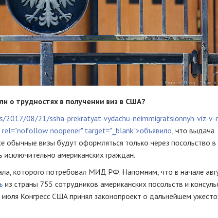
ли о трудностях в получении виз в США?
ws/2017/08/21/ssha-prekratyat-vydachu-neimmigratsionnyh-viz-v-r
 rel="nofollow noopener" target="_blank">объявило
, что выдача
се обычные визы будут оформляться только через посольство в
ь исключительно американских граждан.
ла, которого потребовал МИД РФ. Напомним, что в начале авг
ь
из страны 755 сотрудников американских посольств и консуль
23 июля Конгресс США принял законопроект о дальнейшем ужест