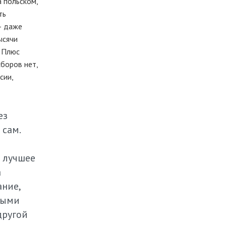
а польском,
ть
 — даже
ысячи
. Плюс
боров нет,
сии,
ез
сам.
е лучшее
а
ание,
выми
другой