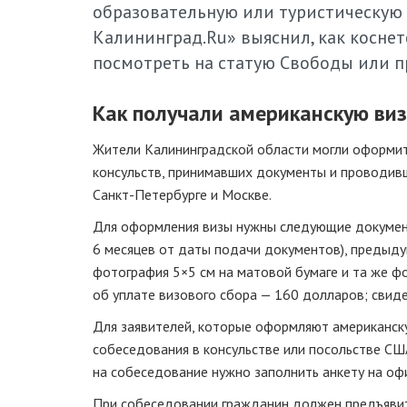
образовательную или туристическую 
Калининград.Ru» выяснил, как коснет
посмотреть на статую Свободы или пр
Как получали американскую виз
Жители Калининградской области могли оформит
консульств, принимавших документы и проводивш
Санкт-Петербурге
и Москве.
Для оформления визы нужны следующие документы
6 месяцев от даты подачи документов), предыду
фотография 5×5 см на матовой бумаге и та же ф
об уплате визового сбора — 160 долларов; свиде
Для заявителей, которые оформляют американск
собеседования в консульстве или посольстве США 
на собеседование нужно заполнить анкету на офи
При собеседовании гражданин должен предъявить