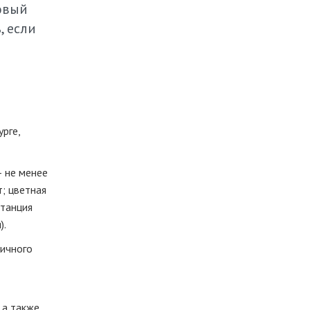
овый
, если
рге,
— не менее
; цветная
итанция
).
личного
 а также