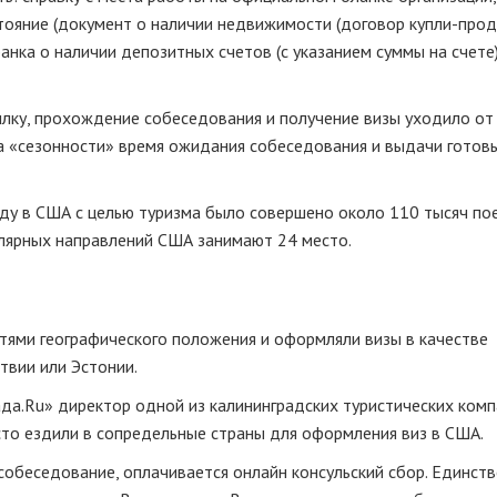
ояние (документ о наличии недвижимости (договор
купли-про
банка о наличии депозитных счетов (с указанием суммы на счете)
лку, прохождение собеседования и получение визы уходило от
 «сезонности» время ожидания собеседования и выдачи готов
оду в США с целью туризма было совершено около 110 тысяч по
пулярных направлений США занимают 24 место.
тями географического положения и оформляли визы в качестве
твии или Эстонии.
да.Ru» директор одной из калининградских туристических ком
то ездили в сопредельные страны для оформления виз в США.
собеседование, оплачивается онлайн консульский сбор. Единст