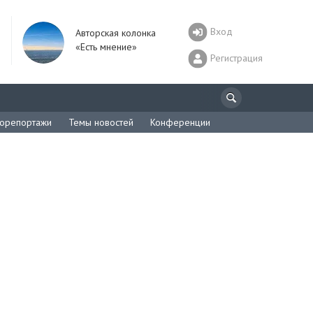
Вход
Авторская колонка
«Есть мнение»
Регистрация
орепортажи
Темы новостей
Конференции