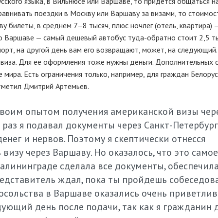
усского языка, в Вильнюсе или Варшаве, то придется общаться н
 сравнивать поездки в Москву или Варшаву за визами, то стоимос
ву билеты, в среднем 7–8 тысяч, плюс ночлег (отель, квартира)
 По Варшаве — самый дешевый автобус
туда-обратно стоит
2,5 т
спорт, на другой день вам его возвращают, может, на следующий
 виза. Для ее оформления тоже нужны деньги. Дополнительных с
мира. Есть ограничения только, например, для граждан Белорус
тметил Дмитрий Артемьев.
своим опытом получения американской визы чер
 раз я подавал документы через
Санкт-Петербург
енег и нервов. Поэтому я скептически отнесся
изу через Варшаву. Но оказалось, что это само
алининграде сделала все документы, обеспечил
редставитель ждал, пока ты пройдешь собеседов
 посольства в Варшаве оказались очень приветли
дующий день после подачи, так как я гражданин 