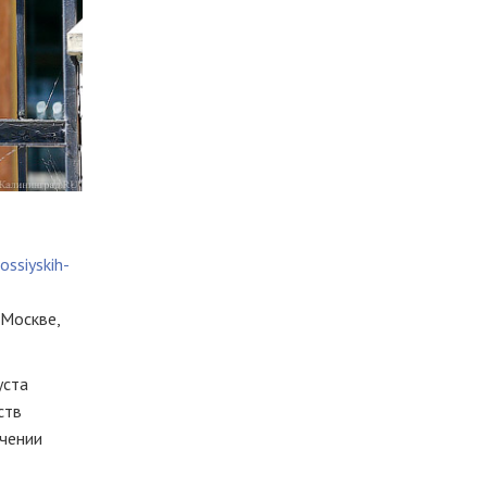
ossiyskih-
 Москве,
уста
ств
очении