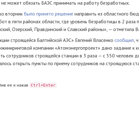
и не может обязать БАЭС принимать на работу безработных.
 во вторник
было принято решение
направить из областного бю
от в пяти районах области, где уровень безработицы в 2 раза
кий, Озерский, Правдинский и Славский районы», — отметила В
кции строящейся Балтийской АЭС» Евгений Власенко
сообщил
, 
нжиниринговой компании «Атомэнергопроект» дано задание к к
ть сотрудников строящейся станции в 3 раза — с 550 человек д
алось открыть пункты по приему сотрудников на строящуюся ст
лив ее и нажав
Ctrl+Enter