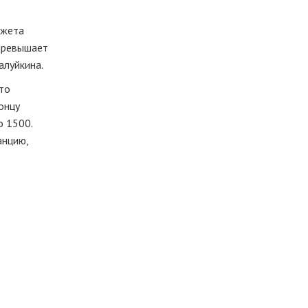
джета
 превышает
алуйкина.
что
онцу
о 1500.
анцию,