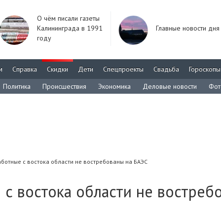
О чём писали газеты
Калининграда в 1991
Главные новости дня
году
м
Справка
Скидки
Дети
Спецпроекты
Свадьба
Гороскопы
Политика
Происшествия
Экономика
Деловые новости
Фот
ботные с востока области не востребованы на БАЭС
 с востока области не востреб