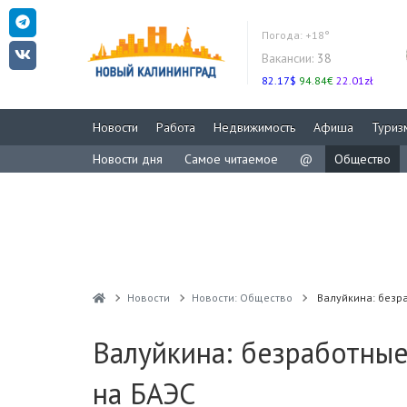
Погода:
+18°
Вакансии:
38
82.17$
94.84€
22.01zł
Новости
Работа
Недвижимость
Афиша
Туриз
Новости дня
Самое читаемое
@
Общество
Новости
Новости: Общество
Валуйкина: безра
Валуйкина: безработные
на БАЭС