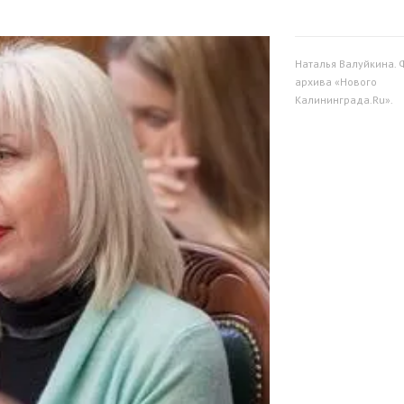
Наталья Валуйкина. 
архива «Нового
Калининграда.Ru».