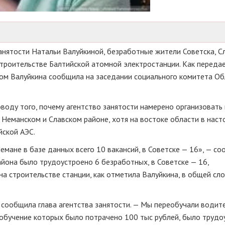
анятости Натальи Валуйкиной, безработные жители Советска, Сл
троительстве Балтийской атомной электростанции. Как переда
том Валуйкина сообщила на заседании социального комитета О
воду того, почему агентство занятости намерено организовать
Неманском и Славском районе, хотя на востоке области в нас
йской АЭС.
Немане в базе данных всего 10 вакансий, в Советске — 16», — с
района было трудоустроено 6 безработных, в Советске — 16,
 на строительстве станции, как отметила Валуйкина, в общей сл
сообщила глава агентства занятости. — Мы переобучали водите
еобучение которых было потрачено 100 тыс рублей, было трудо