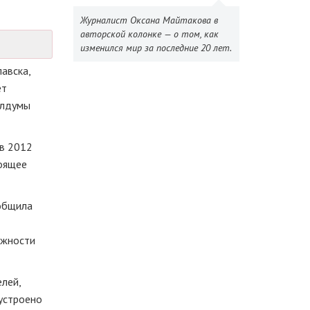
Журналист Оксана Майтакова в
авторской колонке — о том, как
изменился мир за последние 20 лет.
авска,
ет
блдумы
 в 2012
тоящее
ообщила
ожности
лей,
устроено