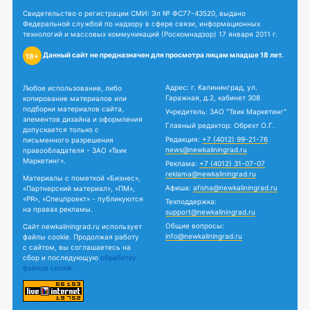
Свидетельство о регистрации СМИ: Эл № ФС77-43520, выдано
Федеральной службой по надзору в сфере связи, информационных
технологий и массовых коммуникаций (Роскомнадзор) 17 января 2011 г.
Данный сайт не предназначен для просмотра лицам младше 18 лет.
18+
Адрес: г. Калининград, ул.
Любое использование, либо
Гаражная, д.2, кабинет 308
копирование материалов или
подборки материалов сайта,
Учредитель: ЗАО "Твик Маркетинг"
элементов дизайна и оформления
Главный редактор: Обрехт О.Г.
допускается только с
Редакция:
+7 (4012) 99-21-76
письменного разрешения
news@newkaliningrad.ru
правообладателя - ЗАО «Твик
Маркетинг».
Реклама:
+7 (4012) 31-07-07
reklama@newkaliningrad.ru
Материалы с пометкой «Бизнес»,
Афиша:
afisha@newkaliningrad.ru
«Партнерский материал», «ПМ»,
«PR», «Спецпроект» - публикуются
Техподдержка:
на правах рекламы.
support@newkaliningrad.ru
Общие вопросы:
Сайт newkaliningrad.ru использует
info@newkaliningrad.ru
файлы cookie. Продолжая работу
с сайтом, вы соглашаетесь на
сбор и последующую
обработку
файлов cookie.