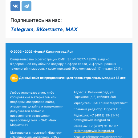
Подпишитесь на нас:
Telegram
,
ВКонтакте
,
MAX
© 2003 - 2026 «Новый Калининград.Ru»
Свидетельство о регистрации СМИ: Эл № ФС77-43520, выдано
Федеральной службой по надзору в сфере связи, информационных
технологий и массовых коммуникаций (Роскомнадзор) 17 января 2011 г.
Данный сайт не предназначен для просмотра лицам младше 18 лет.
18+
Адрес: г. Калининград, ул.
Любое использование, либо
Гаражная, д.2, кабинет 308
копирование материалов или
подборки материалов сайта,
Учредитель: ЗАО "Твик Маркетинг"
элементов дизайна и оформления
Главный редактор: Обрехт О.Г.
допускается только с
Редакция:
+7 (4012) 99-21-76
письменного разрешения
news@newkaliningrad.ru
правообладателя - ЗАО «Твик
Маркетинг».
Реклама:
+7 (4012) 31-07-07
reklama@newkaliningrad.ru
Материалы с пометкой «Бизнес»,
Афиша:
afisha@newkaliningrad.ru
«Партнерский материал», «ПМ»,