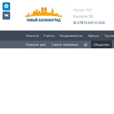
Погода:
+18°
Вакансии:
38
82.17$
94.84€
22.01zł
Новости
Работа
Недвижимость
Афиша
Туриз
Новости дня
Самое читаемое
@
Общество