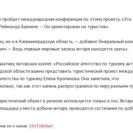
се пройдет международная конференция по этому проекту. «Это
 Реймонда Балнене. — Он ориентирован на туристов».
ву, но и в Калининградскую область, — добавил Генеральный кон
ич. — Ведь главные мировые запасы янтаря находятся здесь».
ативу литовских коллег. «Российское агентство по туризму ак
радской области важно представить туристический проект межд
агентства по туризму Елена Кропинова. Она заметила, что
олько, так как этот камень распространялся по миру разными п
ристический объект в регионе используется только в пос. Янтар
лощадка у места добычи янтаря, проводятся состязания по до
лив ее и нажав
Ctrl+Enter