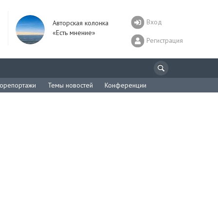
Вход
Авторская колонка
«Есть мнение»
Регистрация
орепортажи
Темы новостей
Конференции