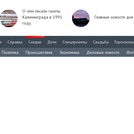
О чём писали газеты
Калининграда в 1991
Главные новости дня
году
м
Справка
Скидки
Дети
Спецпроекты
Свадьба
Гороскопы
Политика
Происшествия
Экономика
Деловые новости
Фот