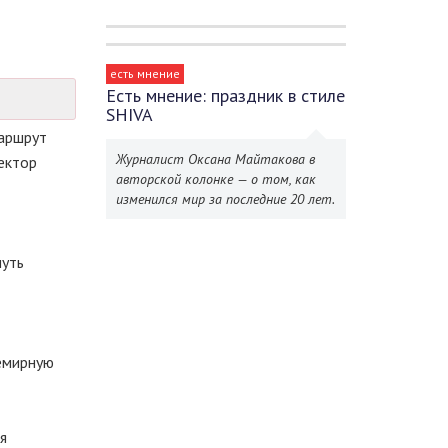
есть мнение
Есть мнение: праздник в стиле
SHIVA
маршрут
Журналист Оксана Майтакова в
ектор
авторской колонке — о том, как
изменился мир за последние 20 лет.
путь
семирную
я