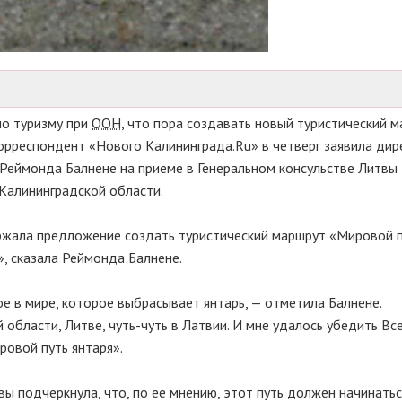
по туризму при
ООН
, что пора создавать новый туристический 
корреспондент «Нового Калининграда.Ru» в четверг заявила дир
Реймонда Балнене на приеме в Генеральном консульстве Литвы
 Калининградской области.
жала предложение создать туристический маршрут «Мировой 
», сказала Реймонда Балнене.
е в мире, которое выбрасывает янтарь, — отметила Балнене.
 области, Литве,
чуть-чуть
в Латвии. И мне удалось убедить В
ровой путь янтаря».
ы подчеркнула, что, по ее мнению, этот путь должен начинатьс