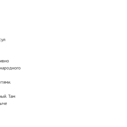
сул
тивно
ународного
утями.
ный. Там
быче