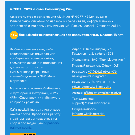
© 2003 - 2026 «Новый Калининград.Ru»
Свидетельство о регистрации СМИ: Эл № ФС77-43520, выдано
Федеральной службой по надзору в сфере связи, информационных
технологий и массовых коммуникаций (Роскомнадзор) 17 января 2011 г.
Данный сайт не предназначен для просмотра лицам младше 18 лет.
18+
Адрес: г. Калининград, ул.
Любое использование, либо
Гаражная, д.2, кабинет 308
копирование материалов или
подборки материалов сайта,
Учредитель: ЗАО "Твик Маркетинг"
элементов дизайна и оформления
Главный редактор: Обрехт О.Г.
допускается только с
Редакция:
+7 (4012) 99-21-76
письменного разрешения
news@newkaliningrad.ru
правообладателя - ЗАО «Твик
Маркетинг».
Реклама:
+7 (4012) 31-07-07
reklama@newkaliningrad.ru
Материалы с пометкой «Бизнес»,
Афиша:
afisha@newkaliningrad.ru
«Партнерский материал», «ПМ»,
«PR», «Спецпроект» - публикуются
Техподдержка:
на правах рекламы.
support@newkaliningrad.ru
Общие вопросы:
Сайт newkaliningrad.ru использует
info@newkaliningrad.ru
файлы cookie. Продолжая работу
с сайтом, вы соглашаетесь на
сбор и последующую
обработку
файлов cookie.